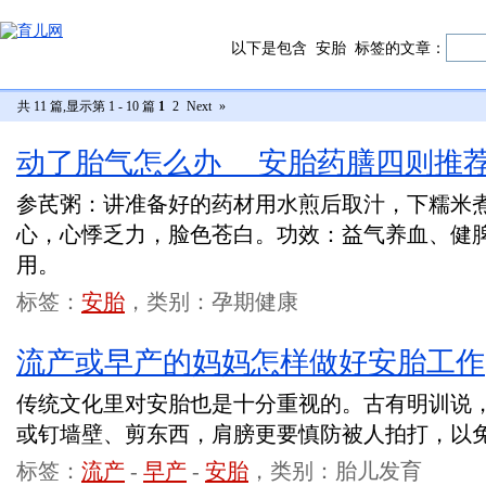
以下是包含
安胎
标签的文章：
共 11 篇,显示第 1 - 10 篇
1
2
Next
»
动了胎气怎么办 安胎药膳四则推
参芪粥：讲准备好的药材用水煎后取汁，下糯米
心，心悸乏力，脸色苍白。功效：益气养血、健
用。
标签：
安胎
，类别：孕期健康
流产或早产的妈妈怎样做好安胎工作
传统文化里对安胎也是十分重视的。古有明训说
或钉墙壁、剪东西，肩膀更要慎防被人拍打，以
标签：
流产
-
早产
-
安胎
，类别：胎儿发育