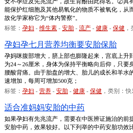
女不孕症及先兆流产，故生育酚由此得名。②具
能保护红细胞及其他易氧化的物质不被氧化，从
故化学家称它为“体内警察”。
标签：
孕妇
-
维生素
-
安胎
-
流产
-
健康
-
保健
，
孕妇孕七月营养均衡要安胎保胎
孕妈咪腹部增大，脐上部也膨隆起来，宫底上升到
为24～26厘米，身体为保持平衡略向后仰，只
腰酸背痛。由于胎盘的增大、胎儿的成长和羊水
速增加，每周可增加500克；
标签：
孕妇
-
营养
-
安胎
-
健康
-
保健
，类别：快
适合准妈妈安胎的中药
如果孕妇有先兆流产，需要在中医辨证施治的前
安胎中药，效果较好。以下列举的中药安胎功效