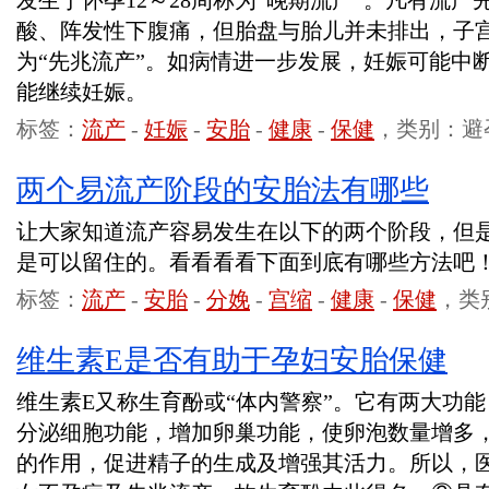
发生于怀孕12～28周称为“晚期流产”。凡有流
酸、阵发性下腹痛，但胎盘与胎儿并未排出，子
为“先兆流产”。如病情进一步发展，妊娠可能中
能继续妊娠。
标签：
流产
-
妊娠
-
安胎
-
健康
-
保健
，类别：避
两个易流产阶段的安胎法有哪些
让大家知道流产容易发生在以下的两个阶段，但
是可以留住的。看看看看下面到底有哪些方法吧
标签：
流产
-
安胎
-
分娩
-
宫缩
-
健康
-
保健
，类
维生素E是否有助于孕妇安胎保健
维生素E又称生育酚或“体内警察”。它有两大功
分泌细胞功能，增加卵巢功能，使卵泡数量增多
的作用，促进精子的生成及增强其活力。所以，