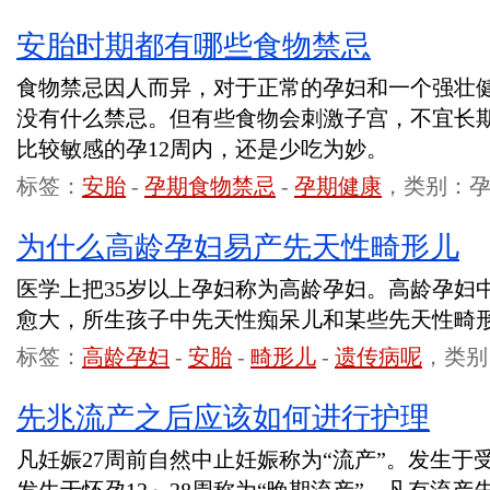
安胎时期都有哪些食物禁忌
食物禁忌因人而异，对于正常的孕妇和一个强壮
没有什么禁忌。但有些食物会刺激子宫，不宜长
比较敏感的孕12周内，还是少吃为妙。
标签：
安胎
-
孕期食物禁忌
-
孕期健康
，类别：
为什么高龄孕妇易产先天性畸形儿
医学上把35岁以上孕妇称为高龄孕妇。高龄孕妇
愈大，所生孩子中先天性痴呆儿和某些先天性畸
标签：
高龄孕妇
-
安胎
-
畸形儿
-
遗传病呢
，类别
先兆流产之后应该如何进行护理
凡妊娠27周前自然中止妊娠称为“流产”。发生于受