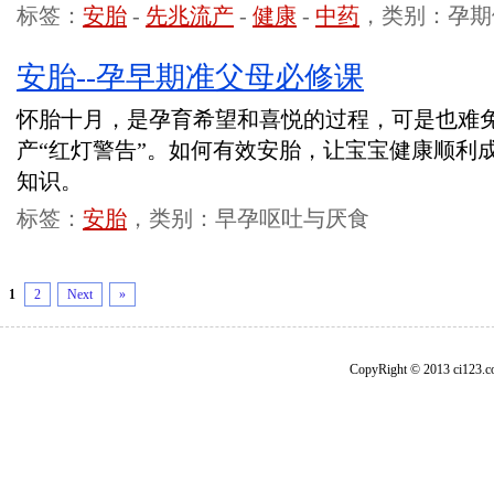
标签：
安胎
-
先兆流产
-
健康
-
中药
，类别：孕期
安胎--孕早期准父母必修课
怀胎十月，是孕育希望和喜悦的过程，可是也难
产“红灯警告”。如何有效安胎，让宝宝健康顺利
知识。
标签：
安胎
，类别：早孕呕吐与厌食
1
2
Next
»
CopyRight © 2013 ci1