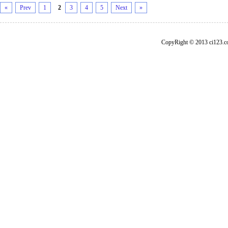
«
Prev
1
2
3
4
5
Next
»
CopyRight © 2013 ci1