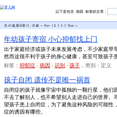
以下是包含
病因
标签的文章：
共 43 篇,显示第 11 - 20 篇
«
Prev
1
2
3
4
5
Next
»
年幼孩子寄宿 小心抑郁找上门
出于家庭经济或孩子未来发展考虑，不少家庭早
然而这很不利于孩子的身心健康，甚至可致孩子
标签：
抑郁症
-
病因
-
识别
-
孩子
，类别：定义
孩子自闭 遗传不是唯一祸首
自闭症的孩子就像宇宙中孤独的一颗行星，他们
不去了解别人，也不希望别人走进自己的世界。
望孩子患上自闭症，为了避免这种风险的可能性
症的诱因有哪些。