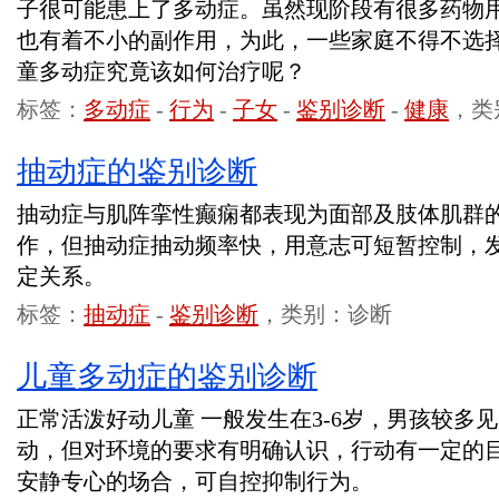
子很可能患上了多动症。虽然现阶段有很多药物
也有着不小的副作用，为此，一些家庭不得不选
童多动症究竟该如何治疗呢？
标签：
多动症
-
行为
-
子女
-
鉴别诊断
-
健康
，类
抽动症的鉴别诊断
抽动症与肌阵挛性癫痫都表现为面部及肢体肌群
作，但抽动症抽动频率快，用意志可短暂控制，
定关系。
标签：
抽动症
-
鉴别诊断
，类别：诊断
儿童多动症的鉴别诊断
正常活泼好动儿童 一般发生在3-6岁，男孩较多
动，但对环境的要求有明确认识，行动有一定的
安静专心的场合，可自控抑制行为。