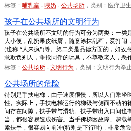
标签：
哺乳室
-
喂奶
-
公共场所
，类别：医疗卫
孩子在公共场所的文明行为
孩子在公共场所不文明的行为可分为两类：一类
大小便，乱扔果皮纸屑，随意涂抹乱画，爱打闹
(也称 “人来疯”)等。第二类是品德方面的，如
意欺负别人，争抢同伴的玩具，不尊敬老人，恶
标签：
公共场所
-
文明行为
，类别：文明行为举
公共场所的危险
特别是手扶电梯，由于速度很慢，所以人们乘坐
性。实际上，手扶电梯运行的梯级与侧面不动的
间存在间隙，扶手带与滑轨、扶手带出入口间也
当，都很容易造成伤害。当手佛梯因故障、超载
紧扶手，很容易向前冲(特别是下行时)，非常危