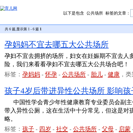
以下是包含
公共场所
标签的文章：
共 6 篇,显示第 1 - 6 篇
1
孕妈妈不宜去哪五大公共场所
孕妇不宜去拥挤的场所，妇女在妊娠期不宜去人
险，我们来看看孕妇不宜去哪五大公共场合吧！
标签：
孕妈妈
-
怀孕
-
公共场所
-
胎儿
-
健康
，类
孩子4岁后带进异性公共场所 影响
中国性学会青少年性健康教育专业委员会副主
带入异性公厕，这在生活中十分常见，但这是对
略。
标签：
孩子
-
四岁
-
社交
-
公共场所
-
父母
-
启蒙