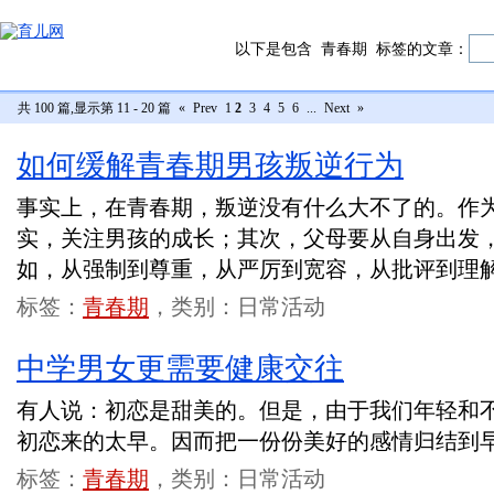
以下是包含
青春期
标签的文章：
共 100 篇,显示第 11 - 20 篇
«
Prev
1
2
3
4
5
6
...
Next
»
如何缓解青春期男孩叛逆行为
事实上，在青春期，叛逆没有什么大不了的。作
实，关注男孩的成长；其次，父母要从自身出发
如，从强制到尊重，从严厉到宽容，从批评到理
标签：
青春期
，类别：日常活动
中学男女更需要健康交往
有人说：初恋是甜美的。但是，由于我们年轻和
初恋来的太早。因而把一份份美好的感情归结到
标签：
青春期
，类别：日常活动