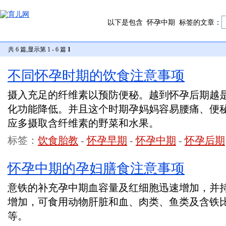
以下是包含
怀孕中期
标签的文章：
共 6 篇,显示第 1 - 6 篇
1
不同怀孕时期的饮食注意事项
摄入充足的纤维素以预防便秘。越到怀孕后期越
化功能降低。并且这个时期孕妈妈容易腰痛、便
应多摄取含纤维素的野菜和水果。
标签：
饮食胎教
-
怀孕早期
-
怀孕中期
-
怀孕后期
怀孕中期的孕妇膳食注意事项
意铁的补充孕中期血容量及红细胞迅速增加，并
增加，可食用动物肝脏和血、肉类、鱼类及含铁
等。