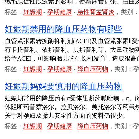
绒毛膜促性腺激素的影响，使输尿管扩张、扭曲
标签：
妊娠期
-
孕期健康
-
急性肾盂肾炎
，类别
妊娠期禁用的降血压药物有哪些
血管紧张素转换酶抑制剂(ACEI)及血管紧张素Ⅱ受体
有卡托普利、依那普利、贝那普利等。大量动物
给予ACEI，可影响胎儿的生长和发育，造成很
标签：
妊娠期
-
孕期健康
-
降血压药物
，类别：
妊娠期妈妈要慎用的降血压药物
妊娠期常用的降压药有α受体阻断药哌唑嗪，α、
体阻断药普萘洛尔。拉贝洛尔、美托洛尔等药虽
关于对孕妇及胎儿安全性方面的资料仍很少。
标签：
妊娠期
-
孕期健康
-
降血压药物
，类别：