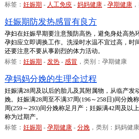
标签：
妊娠期
-
人工免疫
-
妈妈健康
-
孕期健康
，
妊娠期防发热感冒有良方
孕妇在妊娠早期要注意预防高热，避免身处高热
孕妇应立即调换工作。洗澡时水温不宜过高，时
还要注意不要从事剧烈的体力活动。
标签：
妊娠期
-
发热
-
感冒
，类别：孕期健康
孕妈妈分娩的生理全过程
妊娠满28周及以后的胎儿及其附属物，从临产发
娩。妊娠满28周至不满37周(196～258日)间分
周(259～293)间分娩称足月产；妊娠满42周及以
称为过期产。
标签：
妊娠期
-
孕期健康
-
分娩
，类别：妈妈健