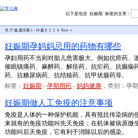
以下是包含
妊娠期
标签的文章：
共 37 篇,显示第 1 - 10 篇
1
2
3
4
Next
»
妊娠期孕妈妈忌用的药物有哪些
孕妇用药不当则对胎儿危害极大。例如抗癌药、
催眠镇痛药、麻醉药、解痉药、抗疟药、抗癫痫
药、抗糖尿病药、抗结核药、抗甲状腺药等。
标签：
妊娠期
-
孕期用药
-
妈妈健康
，类别：孕
妊娠期做人工免疫的注意事项
免疫是人体的一种保护机能，具有抵抗传染病的
来就有的免疫功能叫先天免疫；在机体被病原微
功能叫后天免疫，它有利于消除以后的感染。