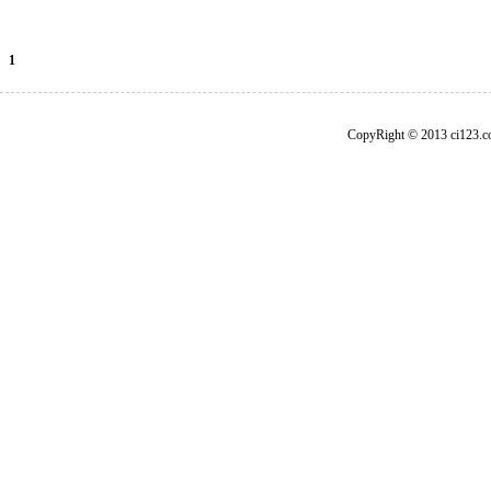
1
CopyRight © 2013 ci1