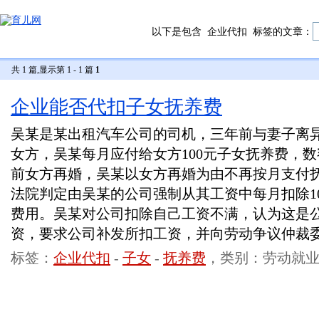
以下是包含
企业代扣
标签的文章：
共 1 篇,显示第 1 - 1 篇
1
企业能否代扣子女抚养费
吴某是某出租汽车公司的司机，三年前与妻子离
女方，吴某每月应付给女方100元子女抚养费，数
前女方再婚，吴某以女方再婚为由不再按月支付
法院判定由吴某的公司强制从其工资中每月扣除1
费用。吴某对公司扣除自己工资不满，认为这是
资，要求公司补发所扣工资，并向劳动争议仲裁
标签：
企业代扣
-
子女
-
抚养费
，类别：劳动就