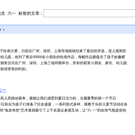
包含
六一
标签的文章：
t
»
亲子绘画大赛，日前在广州、深圳、上海等地陆续结束了最后的评选，进入颁奖阶
的幼儿园，收到了将近60000名小朋友的绘画作品，每幅作品都蕴含了孩子妙趣横
的颁奖仪式在广州、深圳、上海三地同期举办，所有的获奖小朋友、家长、幼儿园
子获得荣誉的时刻。
六一
暖风儿里跳动着来，最能让我们感受到夏日活力的，当属夏季的第一个节日
在节日前后为孩子们准备了狂欢盛宴，一系列形式多样、寓教于乐的儿童节活动在各
深圳“兔发奇想”艺术展就吸引了上千名观众参观互动，让“六·一”的欢快气氛提前热