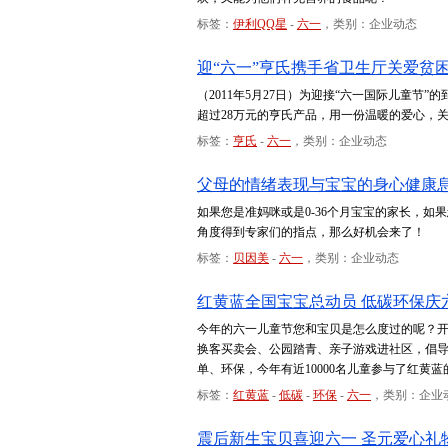
标签：
伊利QQ星
-
六一
，类别：企业动态
迎“六一”亨氏携手省卫生厅关爱贫
（2011年5月27日）为迎接“六一国际儿童节
超过28万元的亨氏产品，用一份温暖的爱心，
标签：
亨氏
-
六一
，类别：企业动态
父母的情绪表现与宝宝的身心健康
如果您是准妈咪或是0-36个月宝宝的家长，
角度得到专家们的指点，那么好机会来了！
标签：
贝因美
-
六一
，类别：企业动态
红黄蓝全国宝宝总动员 低碳环保庆
今年的六一儿童节您和宝贝是怎么度过的呢？
换客买卖会、公园踏青、亲子游戏进社区，倡
单、环保，今年有近10000名儿童参与了红
标签：
红黄蓝
-
低碳
-
环保
-
六一
，类别：企业
震后新生宝贝喜迎六一 圣元爱心礼