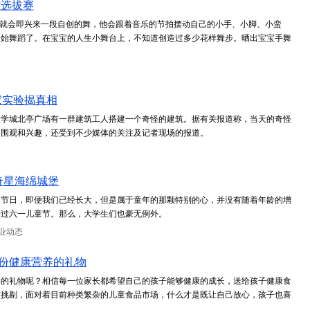
”选拔赛
宝就会即兴来一段自创的舞，他会跟着音乐的节拍摆动自己的小手、小脚、小蛮
开始舞蹈了。在宝宝的人生小舞台上，不知道创造过多少花样舞步。晒出宝宝手舞
家实验揭真相
大学城北亭广场有一群建筑工人搭建一个奇怪的建筑。据有关报道称，当天的奇怪
的围观和兴趣，还受到不少媒体的关注及记者现场的报道。
奇星海绵城堡
的节日，即便我们已经长大，但是属于童年的那颗特别的心，并没有随着年龄的增
会过六一儿童节。那么，大学生们也豪无例外。
业动态
份健康营养的礼物
样的礼物呢？相信每一位家长都希望自己的孩子能够健康的成长，送给孩子健康食
较挑剔，面对着目前种类繁杂的儿童食品市场，什么才是既让自己放心，孩子也喜