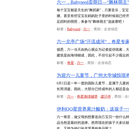
六一，Babyseed卖萌日—“舞林萌主
每个宝宝都是天生的“舞蹈家”，只要音乐，宝
腰。甚至有些宝宝在妈妈肚子里的时候就已经
足蹈时的萌照，来参与“舞林萌主”选拔赛吧！
标签：
Babyseed
-
六一
，类别：企业动态
六一北亭广场“汗流成河“，奇星专
据悉，六一当天由热心观众为记者提供线索，
建筑是由海绵砌成，因此，不但引起不少观众
标签：
奇星
-
六一
，类别：企业动态
为迎六一儿童节，广州大学城惊现
6月1日是一年一度的国际儿童节，是属于儿童
长而消逝。因此，大部分已经成年的人都还是
标签：
六一
-
奇星海绵城堡
-
虚汗停
，类别：企
伊利QQ星营养果汁酸奶：送孩子一
六一将至，做父母的想要送自己宝贝一份什么
品当然是最好的选择。然而现在的孩子大多比
欢，又能为他们补充营养的食品呢？