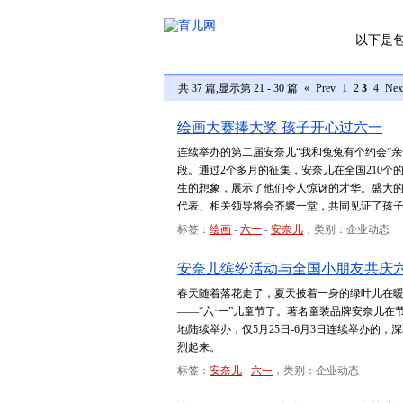
以下是
共 37 篇,显示第 21 - 30 篇
«
Prev
1
2
3
4
Nex
绘画大赛捧大奖 孩子开心过六一
连续举办的第二届安奈儿“我和兔兔有个约会”
段。通过2个多月的征集，安奈儿在全国210个
生的想象，展示了他们令人惊讶的才华。盛大
代表、相关领导将会齐聚一堂，共同见证了孩
标签：
绘画
-
六一
-
安奈儿
，类别：企业动态
安奈儿缤纷活动与全国小朋友共庆
春天随着落花走了，夏天披着一身的绿叶儿在
——“六·一”儿童节了。著名童装品牌安奈儿
地陆续举办，仅5月25日-6月3日连续举办的，
烈起来。
标签：
安奈儿
-
六一
，类别：企业动态