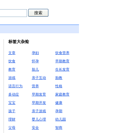
标签大杂烩
文章
孕妇
饮食营养
饮食
怀孕
早期教育
教育
胎儿
生长发育
游戏
亲子互动
胎教
语言行为
营养
性格
多动症
早期发育
家庭教育
宝宝
早期开发
健康
孩子
亲子游戏
孕期
理财
婴儿心理
幼儿园
父母
安全
智商