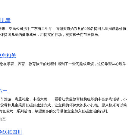
困儿童
”的到来，亨氏公司携手广东省卫生厅，向韶关市始兴县的540名贫困儿童捐赠总价值
关怀贫困儿童的健康成长，用切实的行动，祝贺孩子们节日快乐。
息息相关
如果您在孕育、养育、教育孩子的过程中遇到了一些问题或麻烦，迫切希望从心理学
六一
开车郊游、贵重礼物、丰盛大餐……看看红黄蓝教育机构组织的丰富多彩活动，小
导父母和儿童采用低碳的生活方式，让宝贝的环保意识从小扎根。原来快乐可以简
黄蓝的低碳六一系列活动，希望更多的父母带领宝宝加入低碳生活的行列。
动态
物送抵四川