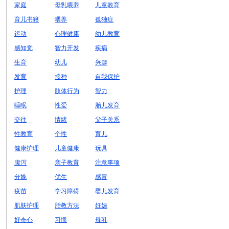
家庭
母乳喂养
儿童教育
育儿书籍
喂养
孤独症
运动
心理健康
幼儿教育
感知觉
智力开发
疾病
生育
幼儿
兴趣
发育
接种
自我保护
护理
肢体行为
智力
睡眠
性爱
胎儿发育
交往
情绪
父子关系
性教育
个性
育儿
健康护理
儿童健康
玩具
腹泻
亲子教育
注意事项
分娩
优生
感冒
疫苗
学习障碍
婴儿发育
肌肤护理
胎教方法
妊娠
好奇心
习惯
母乳