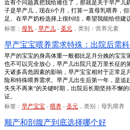
近有个问题真把我给难住了，那就是关于早产儿
子是早产儿，现在6个月，打算一直母乳喂养，
足。在早产奶粉选择上很纠结，希望我能给些建
标签：
母乳
-
早产儿
-
圣元
，类别：营养元素
早产宝宝喂养需求特殊：出院后需科
早产的宝宝的身高体重一般都比足月分娩的宝宝
也不可以完全放心，早产儿出院只是万里长征的
天诸多高危因素的影响，早产宝宝相对于正常足
险和特殊喂养需求。早产儿出生后第一年，是追赶
失失不再来”的关键时期，出院后长期坚持不懈的
证。
标签：
早产宝宝
-
喂养
-
圣元
，类别：母乳喂养
顺产和剖腹产到底选择哪个好