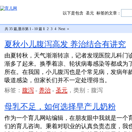
以下是包含
圣元
标签的文章：
共 35 篇,显示第 1 - 10 篇
1
2
3
4
Next
»
夏秋小儿腹泻高发 养治结合有讲究
由夏转秋，天气渐渐转凉，记者发现医院儿科门
渐多了起来。换季着凉、轮状病毒感染等都成为
所在。在我国，小儿腹泻也是个常见病，发病年
吸道感染，但家长们并不一定处理得当。
标签：
腹泻
-
养治
-
圣元
，类别：腹泻
母乳不足，如何选择早产儿奶粉
作为一个育儿网站编辑，在朋友眼中我就是一个
们的育儿咨询。秉着对职业的认真负责态度，我