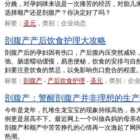
分娩，对孕妈咪来说是一次痛苦的经历，对胎儿
选择顺产还是剖腹产？你决定好了吗？
标签：
圣元
，类别：企业动态
剖腹产产后饮食护理大攻略
剖腹产后的孕妇因有伤口，产后腹内压突然减轻
弛、肠道蠕动缓慢，易患便秘，饮食的安排与自
妇要注意饮食的禁忌，以免影响伤口愈合的程度
标签：
剖腹产
-
产后饮食护理
-
圣元
，类别：企
剖腹产：警醒剖腹产并非理想的生产
今年是龙年，扎堆生龙宝宝的现象持续高热，各
例更是居高不下。最近网上一个叫做犇妈的母亲
剖腹产和顺产中苦苦挣扎的心情再一次激起了网
热潮。