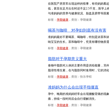
在医院产房里常出现这样的怪事，有些妈妈看
低，甚至在足月出生时还不足2.5千克，医学
与准妈妈的营养与健康状况、胎盘及脐带等因
标签：
孕期健康
，类别：孕期健康
喝茶与咖啡 对孕妇到底有没有害
准妈妈最好不要喝茶、喝咖啡，特别是浓茶和
响宝宝的生长。茶和咖啡中，究竟有哪些物质
标签：
孕期健康
，类别：孕期健康
脂肪对于孕期意义重大
食物中脂肪对人体的主要作用是供给能量，另
脂溶性维生素，在与脂肪同时食用时，它的消
标签：
孕期健康
，类别：快乐孕程
准妈妈为什么会出现手指僵直
孕中、晚期的准妈妈经常会出现腰酸背痛的现
痛，持续一段时间后会自行缓解消失。
标签：
孕期健康
，类别：孕期健康