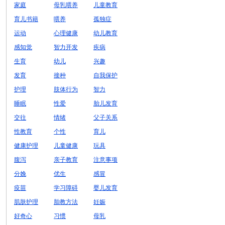
家庭
母乳喂养
儿童教育
育儿书籍
喂养
孤独症
运动
心理健康
幼儿教育
感知觉
智力开发
疾病
生育
幼儿
兴趣
发育
接种
自我保护
护理
肢体行为
智力
睡眠
性爱
胎儿发育
交往
情绪
父子关系
性教育
个性
育儿
健康护理
儿童健康
玩具
腹泻
亲子教育
注意事项
分娩
优生
感冒
疫苗
学习障碍
婴儿发育
肌肤护理
胎教方法
妊娠
好奇心
习惯
母乳