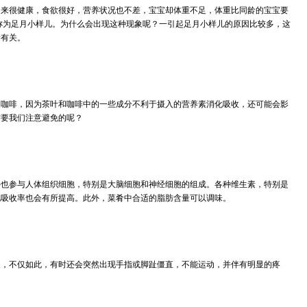
起来很健康，食欲很好，营养状况也不差，宝宝却体重不足，体重比同龄的宝宝要
上称为足月小样儿。为什么会出现这种现象呢？一引起足月小样儿的原因比较多，这
素有关。
浓咖啡，因为茶叶和咖啡中的一些成分不利于摄入的营养素消化吸收，还可能会影
需要我们注意避免的呢？
外也参与人体组织细胞，特别是大脑细胞和神经细胞的组成。各种维生素，特别是
化吸收率也会有所提高。此外，菜肴中合适的脂肪含量可以调味。
象，不仅如此，有时还会突然出现手指或脚趾僵直，不能运动，并伴有明显的疼