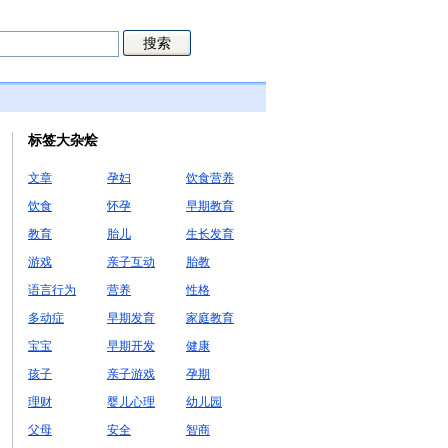
标签大杂烩
文章
孕妇
饮食营养
饮食
怀孕
早期教育
教育
胎儿
生长发育
游戏
亲子互动
胎教
语言行为
营养
性格
多动症
早期发育
家庭教育
宝宝
早期开发
健康
孩子
亲子游戏
孕期
理财
婴儿心理
幼儿园
父母
安全
智商