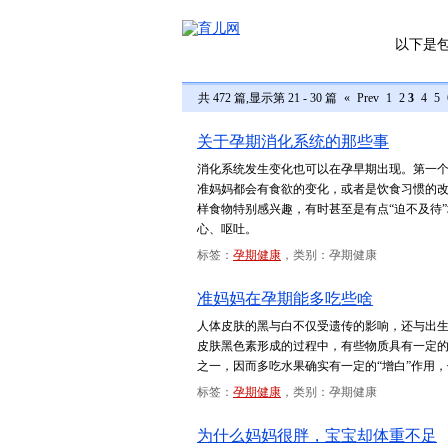
以下是
共 472 篇,显示第 21 - 30 篇
«
Prev
1
2
3
4
5
关于孕期消化系统的那些事
消化系统发生变化也可以在孕早期出现。第一
准妈妈都会有食欲的变化，或者是饮食习惯的
样食物特别感兴趣，有时甚至是有点“迫不及待
心、呕吐。
标签：
孕期健康
，类别：孕期健康
准妈妈在孕期能多吃些啥
人体皮肤的黑与白不仅受遗传的影响，还与出
皮肤黑色素形成的过程中，有些物质具有一定的
之一，因而多吃水果确实有一定的“增白”作用
标签：
孕期健康
，类别：孕期健康
为什么妈妈很胖，宝宝却体重不足