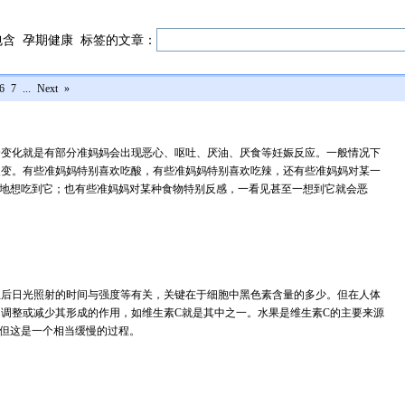
包含
孕期健康
标签的文章：
6
7
...
Next
»
个变化就是有部分准妈妈会出现恶心、呕吐、厌油、厌食等妊娠反应。一般情况下
改变。有些准妈妈特别喜欢吃酸，有些准妈妈特别喜欢吃辣，还有些准妈妈对某一
”地想吃到它；也有些准妈妈对某种食物特别反感，一看见甚至一想到它就会恶
生后日光照射的时间与强度等有关，关键在于细胞中黑色素含量的多少。但在人体
调整或减少其形成的作用，如维生素C就是其中之一。水果是维生素C的主要来源
，但这是一个相当缓慢的过程。