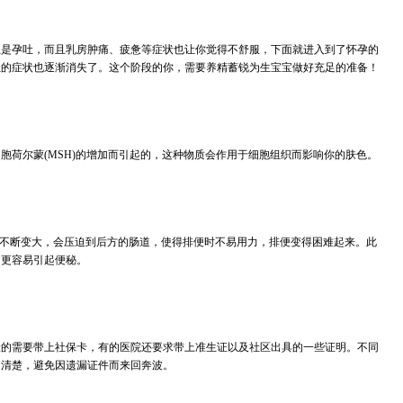
孕吐，而且乳房肿痛、疲惫等症状也让你觉得不舒服，下面就进入到了怀孕的
吐的症状也逐渐消失了。这个阶段的你，需要养精蓄锐为生宝宝做好充足的准备！
胞荷尔蒙(MSH)的增加而引起的，这种物质会作用于细胞组织而影响你的肤色。
宫不断变大，会压迫到后方的肠道，使得排便时不易用力，排便变得困难起来。此
，更容易引起便秘。
险的需要带上社保卡，有的医院还要求带上准生证以及社区出具的一些证明。不同
询清楚，避免因遗漏证件而来回奔波。