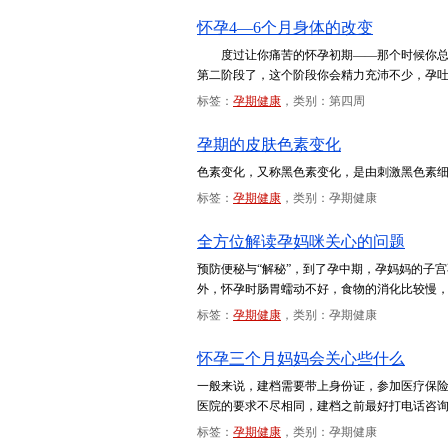
怀孕4—6个月身体的改变
度过让你痛苦的怀孕初期——那个时候你总是
第二阶段了，这个阶段你会精力充沛不少，孕
标签：
孕期健康
，类别：第四周
孕期的皮肤色素变化
色素变化，又称黑色素变化，是由刺激黑色素细
标签：
孕期健康
，类别：孕期健康
全方位解读孕妈咪关心的问题
预防便秘与“解秘”，到了孕中期，孕妈妈的子
外，怀孕时肠胃蠕动不好，食物的消化比较慢
标签：
孕期健康
，类别：孕期健康
怀孕三个月妈妈会关心些什么
一般来说，建档需要带上身份证，参加医疗保
医院的要求不尽相同，建档之前最好打电话咨
标签：
孕期健康
，类别：孕期健康