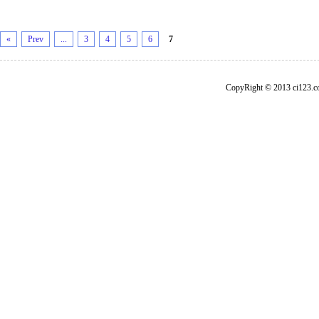
«
Prev
...
3
4
5
6
7
CopyRight © 2013 ci1