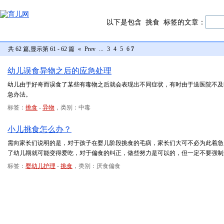
以下是包含
挑食
标签的文章：
共 62 篇,显示第 61 - 62 篇
«
Prev
...
3
4
5
6
7
幼儿误食异物之后的应急处理
幼儿由于好奇而误食了某些有毒物之后就会表现出不同症状，有时由于送医院不及
急办法。
标签：
挑食
-
异物
，类别：中毒
小儿挑食怎么办？
需向家长们说明的是，对于孩子在婴儿阶段挑食的毛病，家长们大可不必为此着急
了幼儿期就可能变得爱吃，对于偏食的纠正，做些努力是可以的，但一定不要强制
标签：
婴幼儿护理
-
挑食
，类别：厌食偏食