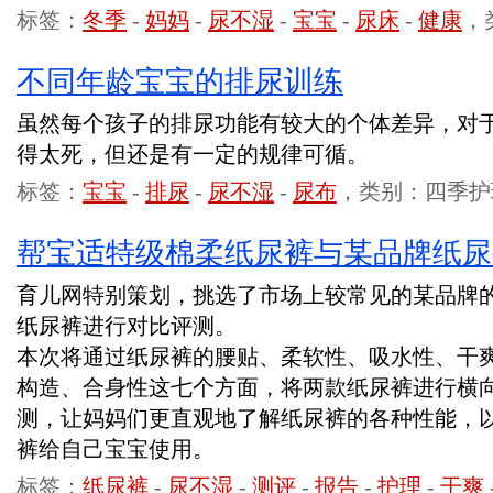
标签：
冬季
-
妈妈
-
尿不湿
-
宝宝
-
尿床
-
健康
，
不同年龄宝宝的排尿训练
虽然每个孩子的排尿功能有较大的个体差异，对
得太死，但还是有一定的规律可循。
标签：
宝宝
-
排尿
-
尿不湿
-
尿布
，类别：四季护
帮宝适特级棉柔纸尿裤与某品牌纸尿
育儿网特别策划，挑选了市场上较常见的某品牌
纸尿裤进行对比评测。
本次将通过纸尿裤的腰贴、柔软性、吸水性、干
构造、合身性这七个方面，将两款纸尿裤进行横
测，让妈妈们更直观地了解纸尿裤的各种性能，
裤给自己宝宝使用。
标签：
纸尿裤
-
尿不湿
-
测评
-
报告
-
护理
-
干爽