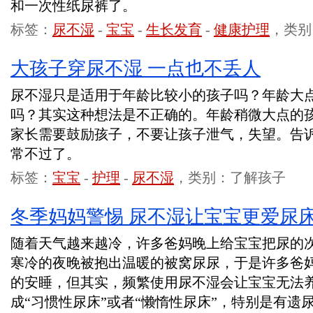
和一次性纸尿裤了。
标签：
尿不湿
-
宝宝
-
生长发育
-
健康护理
，类别
大孩子穿尿不湿 一点也不丢人
尿不湿只是适用于年龄比较小的孩子吗？年龄大
吗？其实这种想法是不正确的。年龄稍微大点的
家长需要鼓励孩子，不要让孩子泄气，失望。告
常不过了。
标签：
宝宝
-
护理
-
尿不湿
，类别：了解孩子
冬季妈妈警惕 尿不湿让宝宝更爱尿
随着天气越来越冷，许多爸妈晚上给宝宝把尿的
寒冷的夜晚被抱出温暖的被窝尿尿，于是许多爸
的安睡，但其实，频繁使用尿不湿会让宝宝无法
成“习惯性尿床”或者“懒惰性尿床”，特别是有遗