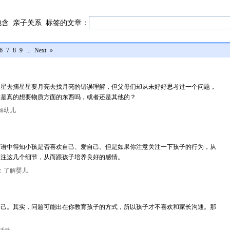
包含
亲子关系
标签的文章：
6
7
8
9
...
Next
»
星星去摘星星要月亮去找月亮的错误理解，但父母们却从未好好思考过一个问题，
求是真的想要物质方面的东西吗，或者还是其他的？
解幼儿
言语中得知小孩是否喜欢自己、爱自己。但是如果你注意关注一下孩子的行为，从
关注这几个细节，从而跟孩子培养良好的感情。
：了解婴儿
自己。其实，问题可能出在你教育孩子的方式，所以孩子才不喜欢和家长沟通。那