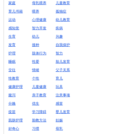
家庭
母乳喂养
儿童教育
育儿书籍
喂养
孤独症
运动
心理健康
幼儿教育
感知觉
智力开发
疾病
生育
幼儿
兴趣
发育
接种
自我保护
护理
肢体行为
智力
睡眠
性爱
胎儿发育
交往
情绪
父子关系
性教育
个性
育儿
健康护理
儿童健康
玩具
腹泻
亲子教育
注意事项
分娩
优生
感冒
疫苗
学习障碍
婴儿发育
肌肤护理
胎教方法
妊娠
好奇心
习惯
母乳