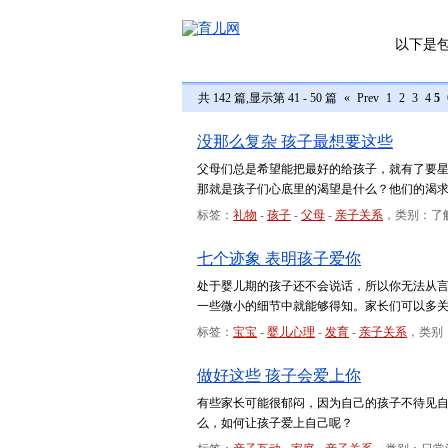
以下是
共 142 篇,显示第 41 - 50 篇
«
Prev
1
2
3
4
5
没那么复杂 孩子最想要这些
父母们总是希望能把最好的给孩子，就有了要
那就是孩子们心底里的渴望是什么？他们的渴
标签：
礼物
-
孩子
-
父母
-
亲子关系
，类别：了
七个迹象 表明孩子爱你
处于婴儿期的孩子还不会说话，所以你无法从
一些微小的细节中就能够得知。家长们可以多
标签：
宝宝
-
婴儿心理
-
发育
-
亲子关系
，类别
做好这些 孩子会爱上你
有些家长可能很郁闷，因为自己的孩子不待见
么，如何让孩子爱上自己呢？