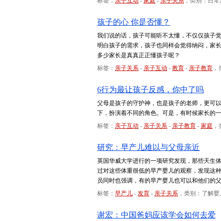
标签：
亲子互动
-
家庭
-
亲子关系
，类别：日常
孩子的心 你是否懂？
我们说的话，孩子可能听不太懂，不仅仅孩子
明白孩子的需求，孩子也同样会觉得纳闷，家
多少家长是真真正正懂孩子呢？
标签：
亲子关系
-
亲子互动
-
教育
-
亲子教育
，
6行为最让孩子反感，你中了吗
父母是孩子的守护神，也是孩子的老师，更可
下，扮演着不同的角色。可是，有时候家长的
标签：
亲子互动
-
亲子关系
-
亲子教育
-
家庭
，
研究：早产儿难以与父母亲近
英国华威大学进行的一项研究发现，那些天生
过对这些体重很低的早产婴儿的观察，发现这
员同时也强调，有的早产婴儿也可以和他们的
标签：
早产儿
-
发育
-
亲子关系
，类别：了解婴
谢宏：中国爸妈应该学会如何去爱