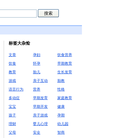
标签大杂烩
文章
孕妇
饮食营养
饮食
怀孕
早期教育
教育
胎儿
生长发育
游戏
亲子互动
胎教
语言行为
营养
性格
多动症
早期发育
家庭教育
宝宝
早期开发
健康
孩子
亲子游戏
孕期
理财
婴儿心理
幼儿园
父母
安全
智商