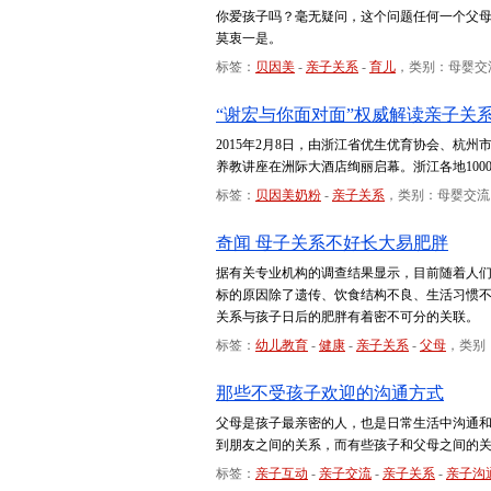
你爱孩子吗？毫无疑问，这个问题任何一个父母
莫衷一是。
标签：
贝因美
-
亲子关系
-
育儿
，类别：母婴交
“谢宏与你面对面”权威解读亲子关系
2015年2月8日，由浙江省优生优育协会、杭州
养教讲座在洲际大酒店绚丽启幕。浙江各地10
标签：
贝因美奶粉
-
亲子关系
，类别：母婴交流
奇闻 母子关系不好长大易肥胖
据有关专业机构的调查结果显示，目前随着人
标的原因除了遗传、饮食结构不良、生活习惯
关系与孩子日后的肥胖有着密不可分的关联。
标签：
幼儿教育
-
健康
-
亲子关系
-
父母
，类别
那些不受孩子欢迎的沟通方式
父母是孩子最亲密的人，也是日常生活中沟通
到朋友之间的关系，而有些孩子和父母之间的
标签：
亲子互动
-
亲子交流
-
亲子关系
-
亲子沟