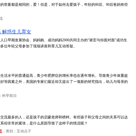
的答案都是相同的，爱！但是，对于如何去爱孩子，年轻的80后、90后爸妈有些
流
 解惑生儿育女
市人口早期发展协会、妈妈购、成功妈妈2000共同主办的“谢宏与你面对面”成功生
00多位年轻父母参加了现场讲座和育儿互动答疑。
们生活水平的普通提高，青少年肥胖症的增长率也在逐年增长。导致青少年体重超
不好等因素之外，美国的专家们最近却又提出了一项新的研究指出，幼儿与母亲的
：科学前沿
和交流最多的人，还是孩子的启蒙老师和榜样。有些孩子和父母之间的关系可以达
关系却非常的紧张，是什么原因导致了这样子的情况呢？
通
，类别：互动点子