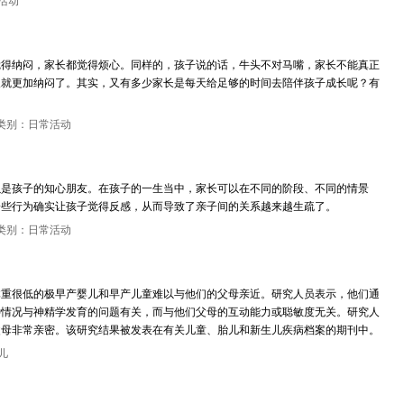
活动
觉得纳闷，家长都觉得烦心。同样的，孩子说的话，牛头不对马嘴，家长不能真正
长就更加纳闷了。其实，又有多少家长是每天给足够的时间去陪伴孩子成长呢？有
类别：日常活动
以是孩子的知心朋友。在孩子的一生当中，家长可以在不同的阶段、不同的情景
一些行为确实让孩子觉得反感，从而导致了亲子间的关系越来越生疏了。
类别：日常活动
体重很低的极早产婴儿和早产儿童难以与他们的父母亲近。研究人员表示，他们通
种情况与神精学发育的问题有关，而与他们父母的互动能力或聪敏度无关。研究人
父母非常亲密。该研究结果被发表在有关儿童、胎儿和新生儿疾病档案的期刊中。
儿