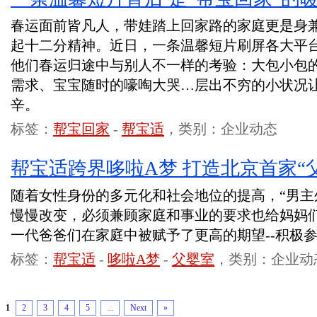
春运面前皆凡人，带娃踏上回家路的家庭更是身兼
起十二分精神。近日，一条温馨短片刷屏各大平
他们春运归途中与别人不一样的考验：大包小包
需求、宝宝随时的嚎啕大哭…层出不穷的小状况
辛。
标签：
帮宝回家
-
帮宝适
，类别：企业动态
帮宝适跨界哆啦A梦 打造北京首家“
随着女性身份的多元化和社会地位的提高，“男主
慢慢改变，必须兼顾家庭和事业的要求也给妈妈
一代爸爸们在家庭中被赋予了更高的期望--积极
标签：
帮宝适
-
哆啦A梦
-
父婴室
，类别：企业动
1
2
3
4
5
...
Next
»