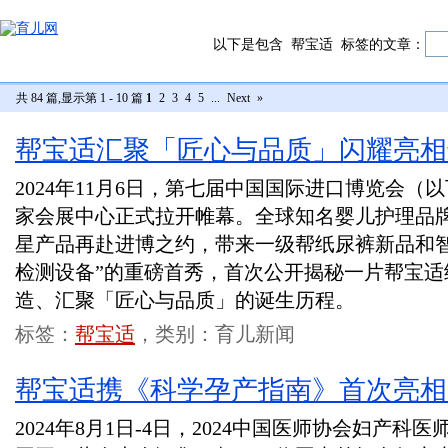
以下是包含
帮宝适
标签的文章：
共 84 篇,显示第 1 - 10 篇
1
2
3
4
5
...
Next
»
帮宝适汇聚「匠心与品质」闪耀亮相
2024年11月6日，第七届中国国际进口博览会（
家会展中心正式拉开帷幕。全球知名婴儿护理品牌——帮
星产品再赴进博之约，带来一级帮纸尿裤新品和智
检测设备”的重磅首秀，首次公开揭秘一片帮宝适
造、汇聚「匠心与品质」的诞生历程。
标签：
帮宝适
，类别：育儿新闻
帮宝适携《科学孕产指南》首次亮相
2024年8月1日-4日，2024中国医师协会妇产