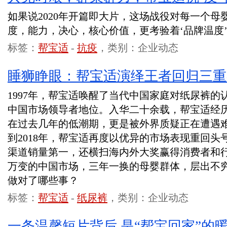
如果说2020年开篇即大片，这场战役对每一个母
度，能力，决心，核心价值，更考验着‘品牌温度
标签：
帮宝适
-
抗疫
，类别：企业动态
睡狮睁眼：帮宝适演绎王者回归三重
1997年，帮宝适唤醒了当代中国家庭对纸尿裤
中国市场领导者地位。入华二十余载，帮宝适经
在过去几年的低潮期，更是被外界质疑正在遭遇难
到2018年，帮宝适再度以优异的市场表现重回
渠道销量第一，还横扫海内外大奖赢得消费者和
万变的中国市场，三年一换的母婴群体，层出不
做对了哪些事？
标签：
帮宝适
-
纸尿裤
，类别：企业动态
一条温馨短片背后 是“帮宝回家”的