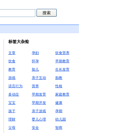
标签大杂烩
文章
孕妇
饮食营养
饮食
怀孕
早期教育
教育
胎儿
生长发育
游戏
亲子互动
胎教
语言行为
营养
性格
多动症
早期发育
家庭教育
宝宝
早期开发
健康
孩子
亲子游戏
孕期
理财
婴儿心理
幼儿园
父母
安全
智商