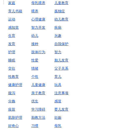
家庭
母乳喂养
儿童教育
育儿书籍
喂养
孤独症
运动
心理健康
幼儿教育
感知觉
智力开发
疾病
生育
幼儿
兴趣
发育
接种
自我保护
护理
肢体行为
智力
睡眠
性爱
胎儿发育
交往
情绪
父子关系
性教育
个性
育儿
健康护理
儿童健康
玩具
腹泻
亲子教育
注意事项
分娩
优生
感冒
疫苗
学习障碍
婴儿发育
肌肤护理
胎教方法
妊娠
好奇心
习惯
母乳