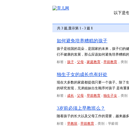
以下是
共 3 篇,显示第 1 - 3 篇
1
如何避免培养糟糕的孩子
孩子是祖国的花朵，是国家的未来，孩子们的
们不健康的发展，那么应该如何避免培养糟糕
标签：
孩子
-
父母
-
家庭教育
-
早前教育
，类别
独生子女的成长也有好处
现在大多数的家庭都提倡只要一个孩子。除了
的研究发现，兄弟姐妹出生顺序对孩子 是有重
标签：
成长
-
父母
-
早前教育
-
独生子女
，类别
3岁前必须上早教班么？
随着孩子的长大以及父母工作的需要，越来越
标签：
早教班
-
早前教育
，类别：学龄前