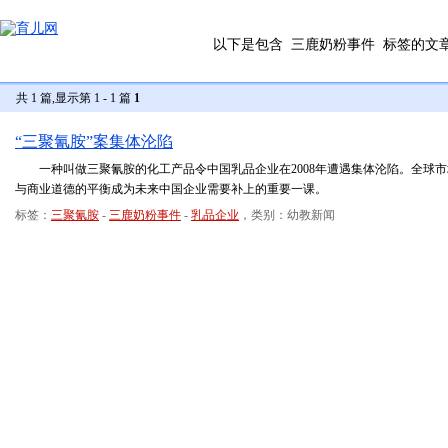
以下是包含
三鹿奶粉事件
标签的文
共 1 篇,显示第 1 - 1 篇
1
“三聚氰胺”案集体沦陷
一种叫做三聚氰胺的化工产品令中国乳品企业在2008年遭遇集体沦陷。全球市
与商业道德的平衡成为未来中国企业需要补上的重要一课。
标签：
三聚氰胺
-
三鹿奶粉事件
-
乳品企业
，类别：幼教新闻