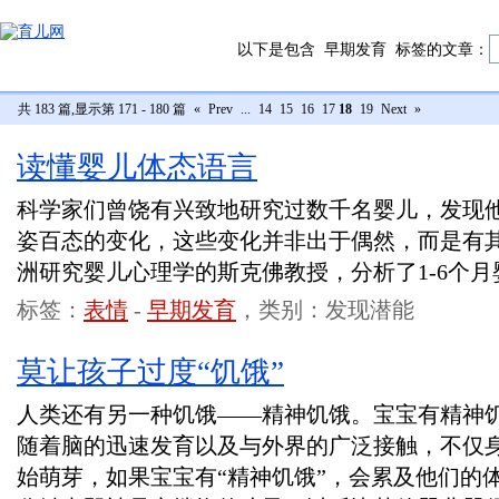
以下是包含
早期发育
标签的文章：
共 183 篇,显示第 171 - 180 篇
«
Prev
...
14
15
16
17
18
19
Next
»
读懂婴儿体态语言
科学家们曾饶有兴致地研究过数千名婴儿，发现
姿百态的变化，这些变化并非出于偶然，而是有
洲研究婴儿心理学的斯克佛教授，分析了1-6个
标签：
表情
-
早期发育
，类别：发现潜能
莫让孩子过度“饥饿”
人类还有另一种饥饿——精神饥饿。宝宝有精神
随着脑的迅速发育以及与外界的广泛接触，不仅
始萌芽，如果宝宝有“精神饥饿”，会累及他们的体