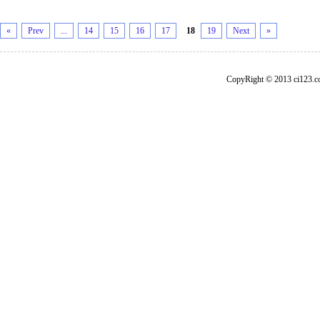
«
Prev
...
14
15
16
17
18
19
Next
»
CopyRight © 2013 ci1