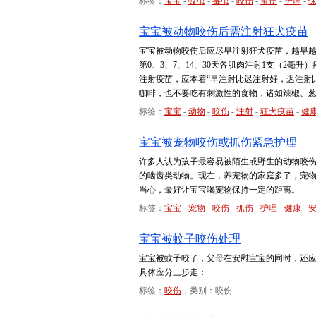
标签：
宝宝
-
蚊虫
-
毒虫
-
咬伤
-
蜇伤
-
护理
-
宝宝被动物咬伤后需注射狂犬疫苗
宝宝被动物咬伤后应尽早注射狂犬疫苗，越早越
第0、3、7、14、30天各肌肉注射1支（2毫
注射疫苗，应本着“早注射比迟注射好，迟注射
咖啡，也不要吃有刺激性的食物，诸如辣椒、
标签：
宝宝
-
动物
-
咬伤
-
注射
-
狂犬疫苗
-
健
宝宝被宠物咬伤或抓伤紧急护理
许多人认为孩子最容易被陌生或野生的动物咬
的啮齿类动物。现在，养宠物的家庭多了，宠
当心，最好让宝宝喝宠物保持一定的距离。
标签：
宝宝
-
宠物
-
咬伤
-
抓伤
-
护理
-
健康
-
宝宝被蚊子咬伤处理
宝宝被蚊子咬了，父母在安慰宝宝的同时，还
具体应分三步走：
标签：
咬伤
，类别：咬伤