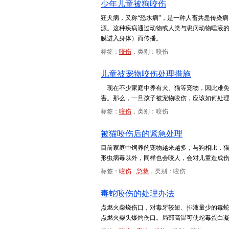
少年儿童被狗咬伤
狂犬病，又称“恐水病”，是一种人畜共患传染
源。这种疾病通过动物或人类与患病动物唾液
膜进入身体）而传播。
标签：
咬伤
，类别：咬伤
儿童被宠物咬伤处理措施
现在不少家庭中养有犬、猫等宠物，因此难免
害。那么，一旦孩子被宠物咬伤，应该如何处
标签：
咬伤
，类别：咬伤
被猫咬伤后的紧急处理
目前家庭中饲养的宠物越来越多，与狗相比，
形虫病毒以外，同样也会咬人，会对儿童造成
标签：
咬伤
-
急救
，类别：咬伤
毒蛇咬伤的处理办法
点燃火柴烧伤口，对毒牙较短、排液量少的毒
点燃火柴头爆灼伤口。局部高温可使蛇毒蛋白