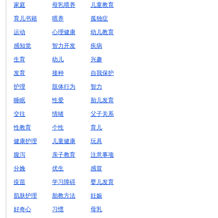
家庭
母乳喂养
儿童教育
育儿书籍
喂养
孤独症
运动
心理健康
幼儿教育
感知觉
智力开发
疾病
生育
幼儿
兴趣
发育
接种
自我保护
护理
肢体行为
智力
睡眠
性爱
胎儿发育
交往
情绪
父子关系
性教育
个性
育儿
健康护理
儿童健康
玩具
腹泻
亲子教育
注意事项
分娩
优生
感冒
疫苗
学习障碍
婴儿发育
肌肤护理
胎教方法
妊娠
好奇心
习惯
母乳