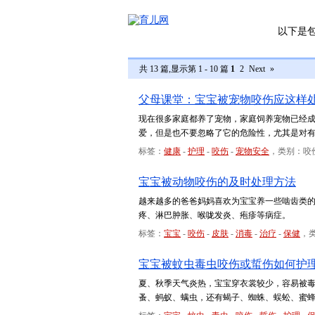
以下是
共 13 篇,显示第 1 - 10 篇
1
2
Next
»
父母课堂：宝宝被宠物咬伤应这样
现在很多家庭都养了宠物，家庭饲养宠物已经
爱，但是也不要忽略了它的危险性，尤其是对
标签：
健康
-
护理
-
咬伤
-
宠物安全
，类别：咬
宝宝被动物咬伤的及时处理方法
越来越多的爸爸妈妈喜欢为宝宝养一些啮齿类
疼、淋巴肿胀、喉咙发炎、疱疹等病症。
标签：
宝宝
-
咬伤
-
皮肤
-
消毒
-
治疗
-
保健
，
宝宝被蚊虫毒虫咬伤或蜇伤如何护
夏、秋季天气炎热，宝宝穿衣裳较少，容易被
蚤、蚂蚁、螨虫，还有蝎子、蜘蛛、蜈蚣、蜜