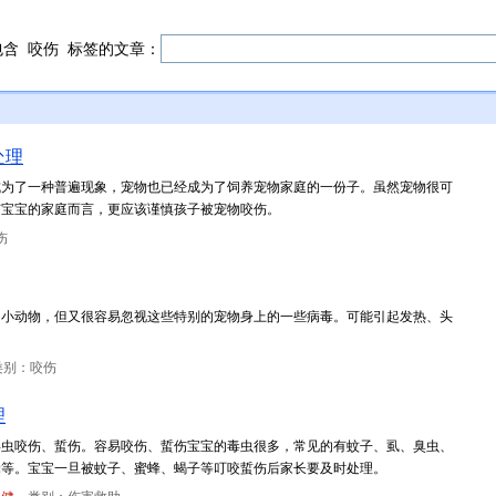
包含
咬伤
标签的文章：
处理
成为了一种普遍现象，宠物也已经成为了饲养宠物家庭的一份子。虽然宠物很可
有宝宝的家庭而言，更应该谨慎孩子被宠物咬伤。
伤
的小动物，但又很容易忽视这些特别的宠物身上的一些病毒。可能引起发热、头
类别：咬伤
理
毒虫咬伤、蜇伤。容易咬伤、蜇伤宝宝的毒虫很多，常见的有蚊子、虱、臭虫、
蜂等。宝宝一旦被蚊子、蜜蜂、蝎子等叮咬蜇伤后家长要及时处理。