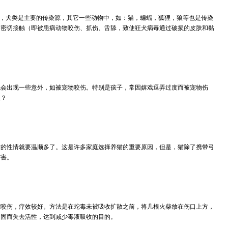
病，犬类是主要的传染源，其它一些动物中，如：猫，蝙蝠，狐狸，狼等也是传染
的密切接触（即被患病动物咬伤、抓伤、舌舔，致使狂犬病毒通过破损的皮肤和黏
会出现一些意外，如被宠物咬伤。特别是孩子，常因嬉戏逗弄过度而被宠物伤
理？
猫的性情就要温顺多了。这是许多家庭选择养猫的重要原因，但是，猫除了携带弓
伤害。
蛇咬伤，疗效较好。方法是在蛇毒未被吸收扩散之前，将几根火柴放在伤口上方，
凝固而失去活性，达到减少毒液吸收的目的。