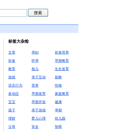
标签大杂烩
文章
孕妇
饮食营养
饮食
怀孕
早期教育
教育
胎儿
生长发育
游戏
亲子互动
胎教
语言行为
营养
性格
多动症
早期发育
家庭教育
宝宝
早期开发
健康
孩子
亲子游戏
孕期
理财
婴儿心理
幼儿园
父母
安全
智商