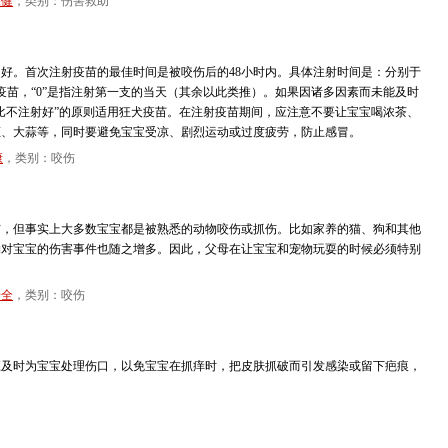
保健
，类别：伤害救助
好。首次注射疫苗的最佳时间是被咬伤后的48小时内。具体注射时间是：分别于
升）疫苗，“0”是指注射第一支的当天（其余以此类推）。如果因诸多因素而未能及时
比不注射好”的原则适用狂犬疫苗。在注射疫苗期间，应注意不要让宝宝喝浓茶、
葱、大蒜等，同时要避免宝宝受凉、剧烈运动或过度疲劳，防止感冒。
康
，类别：咬伤
伤，但事实上大多数宝宝都是被熟悉的动物咬伤或抓伤。比如家养的猫、狗和其他
物对宝宝的伤害事件也随之增多。因此，父母在让宝宝和宠物玩耍的时候必须特别
安全
，类别：咬伤
应及时为宝宝处理伤口，以免宝宝在抓痒时，把皮肤抓破而引发感染或留下疤痕，