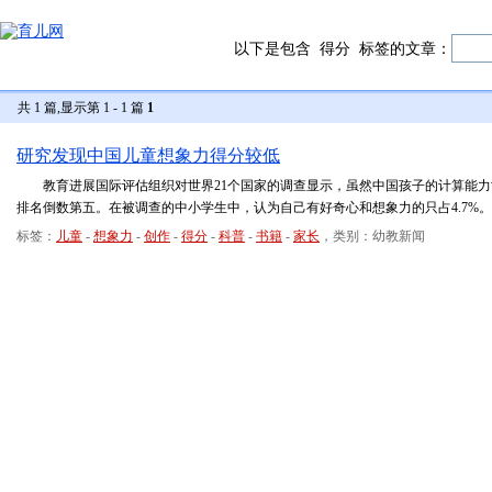
以下是包含
得分
标签的文章：
共 1 篇,显示第 1 - 1 篇
1
研究发现中国儿童想象力得分较低
教育进展国际评估组织对世界21个国家的调查显示，虽然中国孩子的计算能力
排名倒数第五。在被调查的中小学生中，认为自己有好奇心和想象力的只占4.7%。
标签：
儿童
-
想象力
-
创作
-
得分
-
科普
-
书籍
-
家长
，类别：幼教新闻