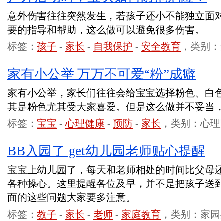
意外伤害往往突然发生，若孩子还小不能独立面
要的指导和帮助，这么做可以避免很多伤害。
标签：
孩子
-
家长
-
自我保护
-
安全教育
，类别：
家有小公举 万万不可爱“粉”成癖
家有小公举，家长们往往会给宝宝选择粉色、白
其是粉色尤其受大家喜爱。但是这么做并不妥当
标签：
宝宝
-
心理健康
-
预防
-
家长
，类别：心理
BB入园了 get幼儿园老师贴心提醒
宝宝上幼儿园了，每天和老师相处的时间比父母
各种操心。这里提醒各位及早，并不是把孩子送
面的这些问题大家要多注意。
标签：
教子
-
家长
-
老师
-
家庭教育
，类别：家园