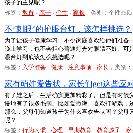
孩子的主见呢？
标签：
教育
-
亲子
-
个性
-
家长
，类别：个性品质
不“刺眼”的护眼台灯，该怎样挑选？
为了让孩子健康学习，不少家庭喜欢给他们准备
晚上学习，也不会担心普通灯光对眼睛不好。可
眼台灯到底该怎么挑选呢？
标签：
入学准备
-
健康
-
注意事项
-
家长
，类别：
家有萌娃爱告状，家长们get这些应
有了娃之后，生活确实更加精彩了。但是有时候
慢地有了很多毛病。比如爱撒谎、喜欢打游戏，
那么，父母们知道孩子为什么喜欢告状吗？父母
呢？
标签：
行为习惯
-
心理
-
早期教育
-
教育孩子
-
家