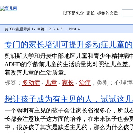
以下是包含
家长
标签的文章：
共 338 篇,显示第 1 - 10 篇
1
2
3
4
5
...
Next
»
专门的家长培训可提升多动症儿童的
奥胡斯大学和丹麦中部地区儿童和青少年精神病
ADHD的学龄前儿童的生活质量比对照组儿童差
着改善儿童的生活质量。
标签：
多动症
-
儿童
-
家长
-
治疗
，类别：心理障
想让孩子成为有主见的人，试试这几
一个聪明有主见的孩子会让家长省很多心，所以
长都会注意孩子这方面的培养，在未来孩子也会
中，很多孩子其实是缺乏主见的，那么为什么孩