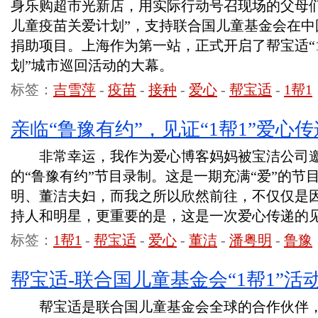
身乐购超市光新店，用实际行动号召现场的父母们
儿童疫苗关爱计划”，支持联合国儿童基金会在中
捐助项目。上海作为第一站，正式开启了帮宝适“
划”城市巡回活动的大幕。
标签：
吉雪萍
-
疫苗
-
接种
-
爱心
-
帮宝适
-
1帮1
亲临“鲁豫有约”，见证“1帮1”爱心传
非常幸运，我作为爱心博客妈妈被宝洁公司邀请
的“鲁豫有约”节目录制。这是一期充满“爱”的节
明、董洁夫妇，而我之所以欣然前往，不仅仅是
持人和明星，更重要的是，这是一次爱心传递的
标签：
1帮1
-
帮宝适
-
爱心
-
董洁
-
潘粤明
-
鲁豫
帮宝适-联合国儿童基金会“1帮1”活
帮宝适是联合国儿童基金会全球的合作伙伴，