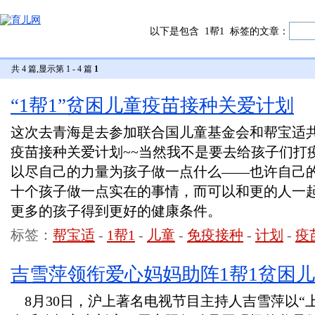
以下是包含
1帮1
标签的文章：
共 4 篇,显示第 1 - 4 篇
1
“1帮1”贫困儿童疫苗接种关爱计划
这次去青海是去参加联合国儿童基金会和帮宝适共同
疫苗接种关爱计划~~当然我不是要去给孩子们打
以尽自己的力量为孩子做一点什么——也许自己
十个孩子做一点实在的事情，而可以和更的人一
更多的孩子得到更好的健康条件。
标签：
帮宝适
-
1帮1
-
儿童
-
免疫接种
-
计划
-
疫
吉雪萍领衔爱心妈妈助阵1帮1贫困
8月30日，沪上著名电视节目主持人吉雪萍以“上