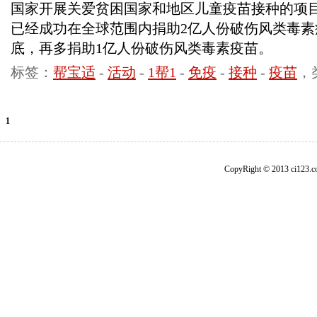
国家开展关爱贫困国家和地区儿童疫苗接种的项
已经成功在全球范围内捐助2亿人份破伤风类毒素疫
底，再多捐助1亿人份破伤风类毒素疫苗。
标签：
帮宝适
-
活动
-
1帮1
-
免疫
-
接种
-
疫苗
，
1
CopyRight © 2013 ci1