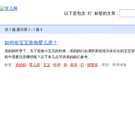
以下是包含
灯
标签的文章：
共 1 篇,显示第 1 - 1 篇
1
如何给宝宝装饰婴儿房？
准妈妈怀孕了，为了迎接小宝贝的到来，准妈妈们会满怀喜悦地为未出生的宝宝准
程中需要注意哪些呢？以下有几点可供准妈妈们参考。
标签：
准妈妈
-
婴儿房
-
宝宝
-
怀孕
-
墙
-
家具
-
灯
-
报警器
，类别：怀孕准备