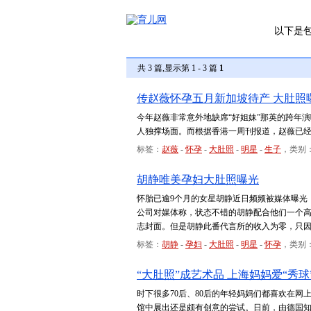
以下是
共 3 篇,显示第 1 - 3 篇
1
传赵薇怀孕五月新加坡待产 大肚照
今年赵薇非常意外地缺席“好姐妹”那英的跨年
人独撑场面。而根据香港一周刊报道，赵薇已经
标签：
赵薇
-
怀孕
-
大肚照
-
明星
-
生子
，类别
胡静唯美孕妇大肚照曝光
怀胎已逾9个月的女星胡静近日频频被媒体曝光
公司对媒体称，状态不错的胡静配合他们一个高
志封面。但是胡静此番代言所的收入为零，只
标签：
胡静
-
孕妇
-
大肚照
-
明星
-
怀孕
，类别
“大肚照”成艺术品 上海妈妈爱“秀
时下很多70后、80后的年轻妈妈们都喜欢在网
馆中展出还是颇有创意的尝试。日前，由德国知