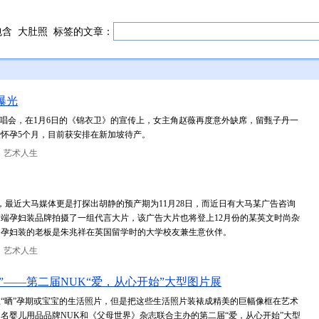
包含
大肚照
标签的文章：
曝光
演唱会，在1月6日的《锦衣卫》的宣传上，女主角赵薇再度意外缺席，留甄子丹一
怀孕5个月，目前获安排在新加坡待产。
：艺术人生
，最近大马媒体更是打探出胡静的预产期为11月28日，而近日有大马某广告咨询
端孕妇装品牌拍摄了一组代言大片，该广告大片也将登上12月份的某英文时尚杂
因孕妇装的老板是朱兆祥在英国留学时的大学校友兼生意伙伴。
：艺术人生
球”——第二届NUK“爱，从心开始”大型图片展
上“晒”孕期或宝宝的生活照片，但是把这些生活照片装裱成精美的巨幅像框在艺术
名婴儿用品品牌NUK和《父母世界》杂志联合主办的第二届“爱，从心开始”大型