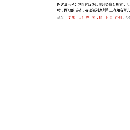
图片展活动分別於9/12-9/13廣州藍寶石展館，
时，两地的活动，各邀请到廣州和上海知名育
标签：
NUK
-
大肚照
-
图片展
-
上海
-
广州
，类