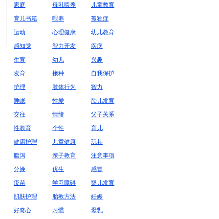
家庭
母乳喂养
儿童教育
育儿书籍
喂养
孤独症
运动
心理健康
幼儿教育
感知觉
智力开发
疾病
生育
幼儿
兴趣
发育
接种
自我保护
护理
肢体行为
智力
睡眠
性爱
胎儿发育
交往
情绪
父子关系
性教育
个性
育儿
健康护理
儿童健康
玩具
腹泻
亲子教育
注意事项
分娩
优生
感冒
疫苗
学习障碍
婴儿发育
肌肤护理
胎教方法
妊娠
好奇心
习惯
母乳