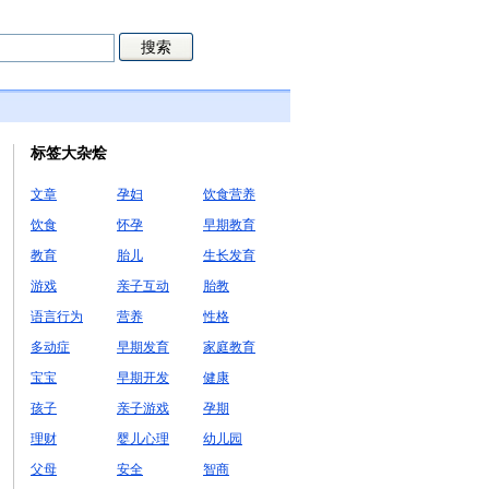
标签大杂烩
文章
孕妇
饮食营养
饮食
怀孕
早期教育
教育
胎儿
生长发育
游戏
亲子互动
胎教
语言行为
营养
性格
多动症
早期发育
家庭教育
宝宝
早期开发
健康
孩子
亲子游戏
孕期
理财
婴儿心理
幼儿园
父母
安全
智商