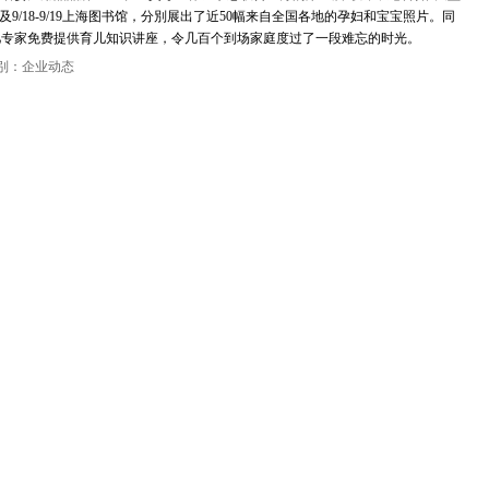
以及9/18-9/19上海图书馆，分別展出了近50幅来自全国各地的孕妇和宝宝照片。同
儿专家免费提供育儿知识讲座，令几百个到场家庭度过了一段难忘的时光。
别：企业动态