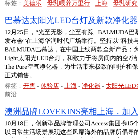
标签：
美德乐
-
母乳喂养万里行
-
上海
-
母乳研究
巴慕达太阳光LED台灯及新款净化
12月25日，“光至无影，尘至有踪--BALMUD
发布会”在上海华润时代广场举行。坚持以“科技
BALMUDA巴慕达，在中国上线两款全新产品：为专
Light太阳光LED台灯，和致力于将房间内的空?
The Pure空气净化器，为生活带来极致的呵护
正式销售。
标签：
开售
-
体验店
-
上海
-
净化器
-
太阳光LED
前沿
澳洲品牌LOVEKINS亮相上海，加入
10月18日，创新型品牌管理公司Access集团携
以日常生活场景展现这些风靡海外的品牌所倡导