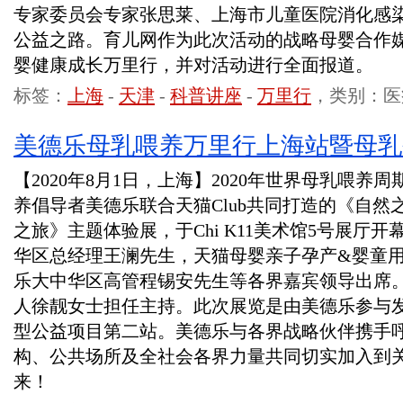
专家委员会专家张思莱、上海市儿童医院消化感
公益之路。育儿网作为此次活动的战略母婴合作媒
婴健康成长万里行，并对活动进行全面报道。
标签：
上海
-
天津
-
科普讲座
-
万里行
，类别：医
美德乐母乳喂养万里行上海站暨母乳
【2020年8月1日，上海】2020年世界母乳喂
养倡导者美德乐联合天猫Club共同打造的《自然
之旅》主题体验展，于Chi K11美术馆5号展厅
华区总经理王澜先生，天猫母婴亲子孕产&婴童用品
乐大中华区高管程锡安先生等各界嘉宾领导出席
人徐靓女士担任主持。此次展览是由美德乐参与发
型公益项目第二站。美德乐与各界战略伙伴携手
构、公共场所及全社会各界力量共同切实加入到
来！