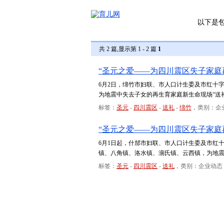
以下是
共 2 篇,显示第 1 - 2 篇
1
“圣元之爱——为四川震区失子家庭
6月2日，绵竹市妇联、市人口计生委及市红十
为地震中失去子女的再生育家庭新生命现场“送
标签：
圣元
-
四川震区
-
送礼
-
绵竹
，类别：企
“圣元之爱——为四川震区失子家庭
6月1日起，什邡市妇联、市人口计生委及市红
镇、八角镇、洛水镇、湔氏镇、云西镇，为地震
标签：
圣元
-
四川震区
-
送礼
，类别：企业动态