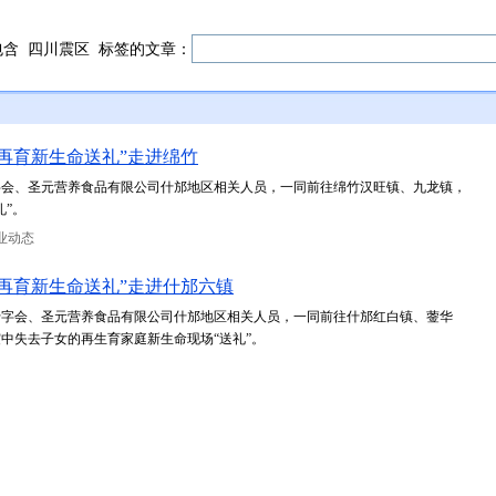
包含
四川震区
标签的文章：
再育新生命送礼”走进绵竹
字会、圣元营养食品有限公司什邡地区相关人员，一同前往绵竹汉旺镇、九龙镇，
礼”。
业动态
再育新生命送礼”走进什邡六镇
十字会、圣元营养食品有限公司什邡地区相关人员，一同前往什邡红白镇、蓥华
中失去子女的再生育家庭新生命现场“送礼”。