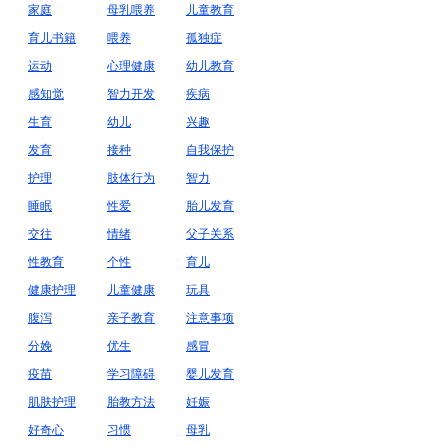
家庭
母乳喂养
儿童教育
育儿书籍
喂养
孤独症
运动
心理健康
幼儿教育
感知觉
智力开发
疾病
生育
幼儿
兴趣
发育
接种
自我保护
护理
肢体行为
智力
睡眠
性爱
胎儿发育
交往
情绪
父子关系
性教育
个性
育儿
健康护理
儿童健康
玩具
腹泻
亲子教育
注意事项
分娩
优生
感冒
疫苗
学习障碍
婴儿发育
肌肤护理
胎教方法
妊娠
好奇心
习惯
母乳