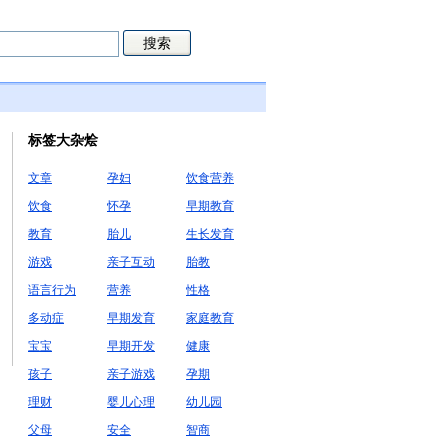
标签大杂烩
文章
孕妇
饮食营养
饮食
怀孕
早期教育
教育
胎儿
生长发育
游戏
亲子互动
胎教
语言行为
营养
性格
多动症
早期发育
家庭教育
宝宝
早期开发
健康
孩子
亲子游戏
孕期
理财
婴儿心理
幼儿园
父母
安全
智商