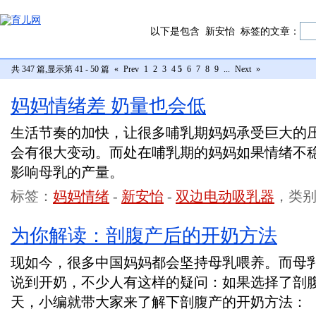
以下是包含
新安怡
标签的文章：
共 347 篇,显示第 41 - 50 篇
«
Prev
1
2
3
4
5
6
7
8
9
...
Next
»
妈妈情绪差 奶量也会低
生活节奏的加快，让很多哺乳期妈妈承受巨大的
会有很大变动。而处在哺乳期的妈妈如果情绪不
影响母乳的产量。
标签：
妈妈情绪
-
新安怡
-
双边电动吸乳器
，类
为你解读：剖腹产后的开奶方法
现如今，很多中国妈妈都会坚持母乳喂养。而母
说到开奶，不少人有这样的疑问：如果选择了剖
天，小编就带大家来了解下剖腹产的开奶方法：