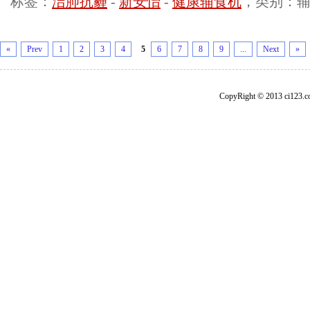
标签：
洁肺抗霾
-
新安怡
-
健康辅食机
，类别：
«
Prev
1
2
3
4
5
6
7
8
9
...
Next
»
CopyRight © 2013 ci1