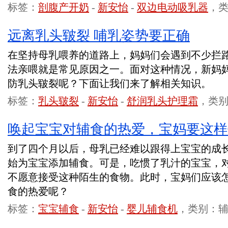
标签：
剖腹产开奶
-
新安怡
-
双边电动吸乳器
，
远离乳头皲裂 哺乳姿势要正确
在坚持母乳喂养的道路上，妈妈们会遇到不少拦
法亲喂就是常见原因之一。面对这种情况，新妈
防乳头皲裂呢？下面让我们来了解相关知识。
标签：
乳头皲裂
-
新安怡
-
舒润乳头护理霜
，类
唤起宝宝对辅食的热爱，宝妈要这样
到了四个月以后，母乳已经难以跟得上宝宝的成
始为宝宝添加辅食。可是，吃惯了乳汁的宝宝，
不愿意接受这种陌生的食物。此时，宝妈们应该
食的热爱呢？
标签：
宝宝辅食
-
新安怡
-
婴儿辅食机
，类别：