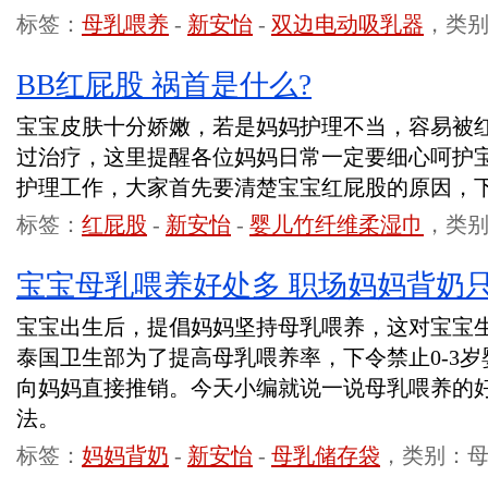
标签：
母乳喂养
-
新安怡
-
双边电动吸乳器
，类
BB红屁股 祸首是什么?
宝宝皮肤十分娇嫩，若是妈妈护理不当，容易被
过治疗，这里提醒各位妈妈日常一定要细心呵护宝
护理工作，大家首先要清楚宝宝红屁股的原因，
标签：
红屁股
-
新安怡
-
婴儿竹纤维柔湿巾
，类
宝宝母乳喂养好处多 职场妈妈背奶
宝宝出生后，提倡妈妈坚持母乳喂养，这对宝宝
泰国卫生部为了提高母乳喂养率，下令禁止0-3
向妈妈直接推销。今天小编就说一说母乳喂养的
法。
标签：
妈妈背奶
-
新安怡
-
母乳储存袋
，类别：