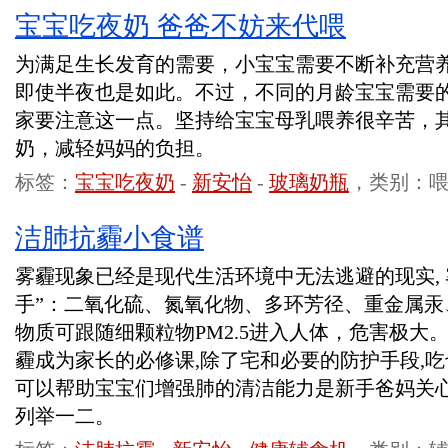
宝宝吃夜奶 爸爸不妨来代喂
为满足生长发育的需要，小宝宝需要不断补充营
即使半夜也是如此。不过，不同的月龄宝宝需要
家要注意这一点。坚持给宝宝母乳喂养很辛苦，
奶，减轻妈妈的负担。
标签：
宝宝吃夜奶
-
新安怡
-
玻璃奶瓶
，类别：
洁肺抗霾小食谱
雾霾现象已经是现代生活环境中无法逃避的现实, 
手”：二氧化硫、氮氧化物、多环芳径、重金属汞
物质可跟随细颗粒物PM2.5进入人体，危害极大
霾成为家长的必修课,除了宅和必要的防护手段,
可以帮助宝宝们增强肺的清洁能力是新手爸妈关
列举一二。