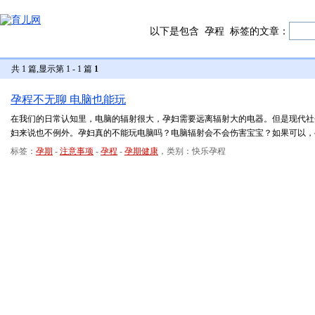
以下是包含
孕程
标签的文章：
共 1 篇,显示第 1 - 1 篇
1
孕程不无聊 电脑也能玩
在我们的日常认知里，电脑的辐射很大，孕妇需要远离辐射大的电器。但是现代社
妇来说也不例外。孕妇真的不能玩电脑吗？电脑辐射会不会伤害宝宝？如果可以，
标签：
孕期
-
注意事项
-
孕程
-
孕期健康
，类别：快乐孕程