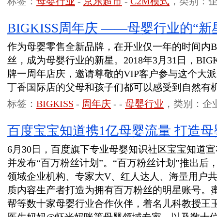
标签：
母婴行业
-
京东超市
-
C2M模式
，类别：
BIGKISS周年庆 ——母婴行业的“新
作为母婴零售全新品牌，在开业仅一年的时间内BI
丝，成为母婴行业的新星。2018年3月31日，BI
牌一周年店庆，邀请尊敬的VIP客户参与这个大派对
丁香国际店的父母和孩子们都可以感受到自然有
标签：
BIGKISS
-
周年庆
-
-
母婴行业
，类别：企
百度宝宝知道携1亿母婴流量 打造
6月30日，百度旗下专业母婴知识社区宝宝知道宣
并发布“百万粉丝计划”。“百万粉丝计划”推出后
领域企业机构、专家大V、红人达人、海量用户共
质内容生产者打造为拥有百万粉丝的明星账号。
帮等数十家母婴行业合作伙伴，着名儿科教授王