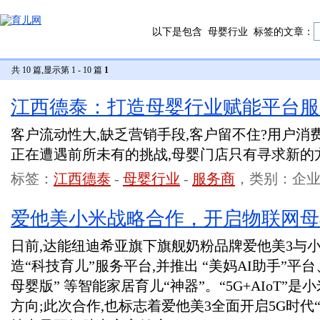
以下是包含
母婴行业
标签的文章：
共 10 篇,显示第 1 - 10 篇
1
江西德泰：打造母婴行业赋能平台服
客户流动性大,缺乏营销手段,客户留不住?用户消
正在遭遇前所未有的挑战,母婴门店只有寻求新的
标签：
江西德泰
-
母婴行业
-
服务商
，类别：企
爱他美小米战略合作，开启物联网母
日前,达能纽迪希亚旗下旗舰奶粉品牌爱他美3与小
造“科技育儿”服务平台,并推出 “美妈AI助手”平
母婴版” 等智能家居育儿“神器”。“5G+AIoT
方向;此次合作,也标志着爱他美3全面开启5G时代