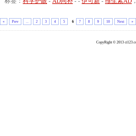
标签：
科学护眼
-
AD同补
-
-
伊可新
-
维生素AD
«
Prev
...
2
3
4
5
6
7
8
9
10
Next
»
CopyRight © 2013 ci1