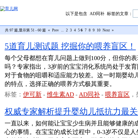
以下是包含
AD同补
标签的文章：
共 97 篇,显示第 51 - 60 篇
«
Prev
...
2
3
4
5
6
7
8
9
10
Next
»
5道育儿测试题 挖掘你的喂养盲区！
每个父母都想在育儿问题上做到100分，但你的
吗？专家指出，3岁前的宝宝消化系统尚处于发
对于食物的咀嚼和适应能力较差。这一时期婴幼
的特点，选择正确的喂养方式极其重要。
标签：
伊可新
-
维生素AD
-
AD同补
-
喂养盲区
，
权威专家解析提升婴幼儿抵抗力最关
一直以来，如何能让宝宝少生病并且能够健康的
心的事情。在宝宝的成长过程中，0-3岁不仅是