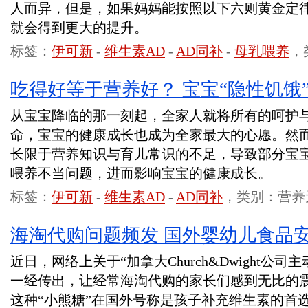
人而异，但是，如果妈妈能按照以下六则黄金定
就会得到更大的提升。
标签：
伊可新
-
维生素AD
-
AD同补
-
母乳喂养
，
吃得好等于营养好？ 宝宝“隐性饥饿
从宝宝降临的那一刻起，全家人就将所有的呵护
命，宝宝的健康成长也成为全家最大的心愿。然
长限于营养知识与育儿常识的不足，导致部分宝
喂养不当问题，进而影响宝宝的健康成长。
标签：
伊可新
-
维生素AD
-
AD同补
，类别：营养
海淘代购问题频发 国外婴幼儿食品
近日，网络上关于“加拿大Church&Dwight公
一经传出，让经常海淘代购的家长们感到无比的
这种“小熊糖”在国外号称是孩子补充维生素的首