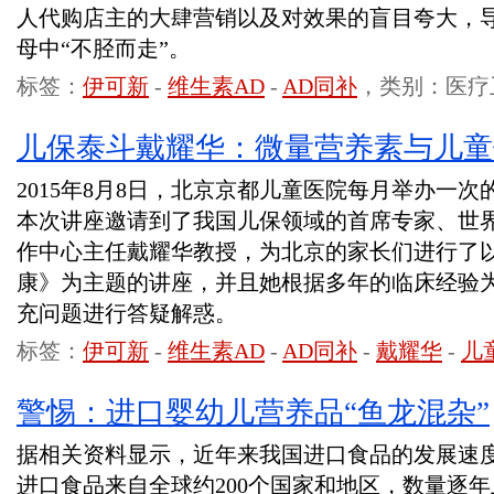
人代购店主的大肆营销以及对效果的盲目夸大，
母中“不胫而走”。
标签：
伊可新
-
维生素AD
-
AD同补
，类别：医疗
儿保泰斗戴耀华：微量营养素与儿童
2015年8月8日，北京京都儿童医院每月举办一
本次讲座邀请到了我国儿保领域的首席专家、世
作中心主任戴耀华教授，为北京的家长们进行了
康》为主题的讲座，并且她根据多年的临床经验
充问题进行答疑解惑。
标签：
伊可新
-
维生素AD
-
AD同补
-
戴耀华
-
儿
警惕：进口婴幼儿营养品“鱼龙混杂”
据相关资料显示，近年来我国进口食品的发展速度
进口食品来自全球约200个国家和地区，数量逐