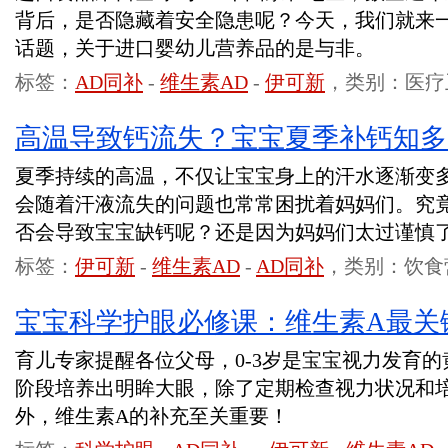
背后，是否隐藏着安全隐患呢？今天，我们就来
话题，关于进口婴幼儿营养品的是与非。
标签：
AD同补
-
维生素AD
-
伊可新
，类别：医疗
高温导致钙流失？宝宝夏季补钙知多
夏季持续的高温，不仅让宝宝身上的汗水逐渐变多
会随着汗液流失的问题也常常困扰着妈妈们。究
否会导致宝宝缺钙呢？还是因为妈妈们太过谨慎
标签：
伊可新
-
维生素AD
-
AD同补
，类别：饮食
宝宝科学护眼必修课：维生素A最关
育儿专家提醒各位父母，0-3岁是宝宝视力发育
阶段培养出明眸大眼，除了定期检查视力状况和
外，维生素A的补充至关重要！