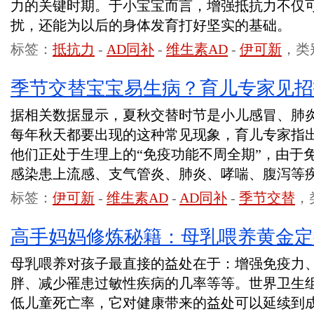
力的关键时期。于小宝宝而言，增强抵抗力不仅
扰，还能为以后的身体发育打好坚实的基础。
标签：
抵抗力
-
AD同补
-
维生素AD
-
伊可新
，类
季节交替宝宝易生病？育儿专家见招
据相关数据显示，夏秋交替时节是小儿感冒、肺
每年秋天都要出现的这种常见现象，育儿专家指出
他们正处于生理上的“免疫功能不周全期”，由于
感染患上流感、支气管炎、肺炎、哮喘、腹泻等
标签：
伊可新
-
维生素AD
-
AD同补
-
季节交替
，
高手妈妈修炼秘籍：母乳喂养黄金定
母乳喂养对孩子最直接的益处在于：增强免疫力
胖、减少罹患过敏性疾病的几率等等。世界卫生
低儿童死亡率，它对健康带来的益处可以延续到