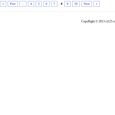
«
Prev
...
4
5
6
7
8
9
10
Next
»
CopyRight © 2013 ci1