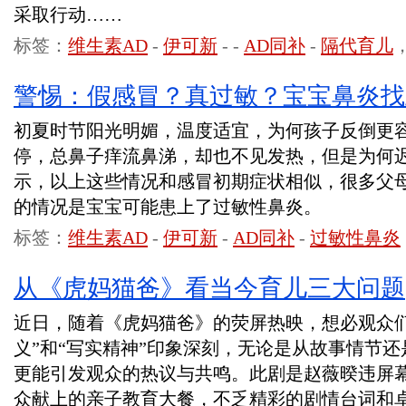
采取行动……
标签：
维生素AD
-
伊可新
-
-
AD同补
-
隔代育儿
警惕：假感冒？真过敏？宝宝鼻炎找
初夏时节阳光明媚，温度适宜，为何孩子反倒更容
停，总鼻子痒流鼻涕，却也不见发热，但是为何
示，以上这些情况和感冒初期症状相似，很多父
的情况是宝宝可能患上了过敏性鼻炎。
标签：
维生素AD
-
伊可新
-
AD同补
-
过敏性鼻炎
从《虎妈猫爸》看当今育儿三大问题
近日，随着《虎妈猫爸》的荧屏热映，想必观众们
义”和“写实精神”印象深刻，无论是从故事情节
更能引发观众的热议与共鸣。此剧是赵薇暌违屏
众献上的亲子教育大餐，不乏精彩的剧情台词和