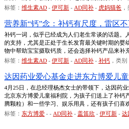
标签：
维生素AD
-
伊可新
-
AD同补
-
虎妈猫爸
，
营养新“钙”念：补钙有尺度，雷区不
补钙一词，似乎已经成为人们老生常谈的话题。
的支持，尤其是正处于生长发育最关键时期的婴
物中帮助宝宝摄取钙质，还会选择补钙产品来补
标签：
维生素AD
-
伊可新
-
AD同补
-
补钙
，类别
达因药业爱心基金走进东方博爱儿童
4月25日，在总经理杨杰女士的带领下，达因药
北京东方博爱儿童福利院，为孩子们送上了补钙
腾颗粒）和一些学习、娱乐用具，还有孩子们喜
标签：
东方博爱
-
-
AD同补
-
盖笛欣
-
伊可新
-
达