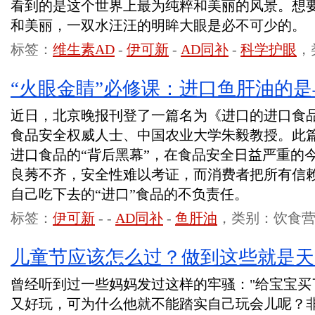
看到的是这个世界上最为纯粹和美丽的风景。想
和美丽，一双水汪汪的明眸大眼是必不可少的。
标签：
维生素AD
-
伊可新
-
AD同补
-
科学护眼
，
“火眼金睛”必修课：进口鱼肝油的是
近日，北京晚报刊登了一篇名为《进口的进口食
食品安全权威人士、中国农业大学朱毅教授。此
进口食品的“背后黑幕”，在食品安全日益严重的
良莠不齐，安全性难以考证，而消费者把所有信
自己吃下去的“进口”食品的不负责任。
标签：
伊可新
-
-
AD同补
-
鱼肝油
，类别：饮食
儿童节应该怎么过？做到这些就是天
曾经听到过一些妈妈发过这样的牢骚："给宝宝买
又好玩，可为什么他就不能踏实自己玩会儿呢？