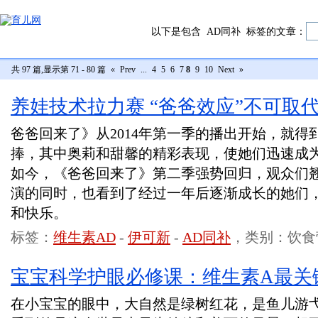
以下是包含
AD同补
标签的文章：
共 97 篇,显示第 71 - 80 篇
«
Prev
...
4
5
6
7
8
9
10
Next
»
养娃技术拉力赛 “爸爸效应”不可取
爸爸回来了》从2014年第一季的播出开始，就得
捧，其中奥莉和甜馨的精彩表现，使她们迅速成
如今，《爸爸回来了》第二季强势回归，观众们
演的同时，也看到了经过一年后逐渐成长的她们
和快乐。
标签：
维生素AD
-
伊可新
-
AD同补
，类别：饮食
宝宝科学护眼必修课：维生素A最关
在小宝宝的眼中，大自然是绿树红花，是鱼儿游