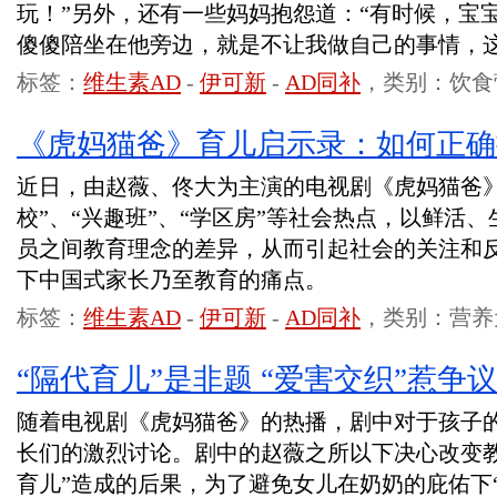
玩！”另外，还有一些妈妈抱怨道：“有时候，宝
傻傻陪坐在他旁边，就是不让我做自己的事情，这
标签：
维生素AD
-
伊可新
-
AD同补
，类别：饮食
《虎妈猫爸》育儿启示录：如何正确
近日，由赵薇、佟大为主演的电视剧《虎妈猫爸》
校”、“兴趣班”、“学区房”等社会热点，以鲜活
员之间教育理念的差异，从而引起社会的关注和
下中国式家长乃至教育的痛点。
标签：
维生素AD
-
伊可新
-
AD同补
，类别：营养
“隔代育儿”是非题 “爱害交织”惹争议
随着电视剧《虎妈猫爸》的热播，剧中对于孩子
长们的激烈讨论。剧中的赵薇之所以下决心改变教
育儿”造成的后果，为了避免女儿在奶奶的庇佑下“