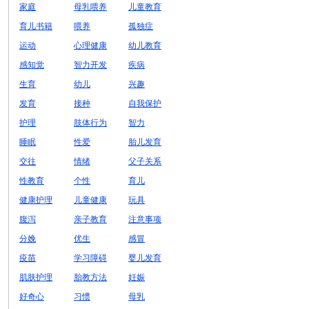
家庭
母乳喂养
儿童教育
育儿书籍
喂养
孤独症
运动
心理健康
幼儿教育
感知觉
智力开发
疾病
生育
幼儿
兴趣
发育
接种
自我保护
护理
肢体行为
智力
睡眠
性爱
胎儿发育
交往
情绪
父子关系
性教育
个性
育儿
健康护理
儿童健康
玩具
腹泻
亲子教育
注意事项
分娩
优生
感冒
疫苗
学习障碍
婴儿发育
肌肤护理
胎教方法
妊娠
好奇心
习惯
母乳