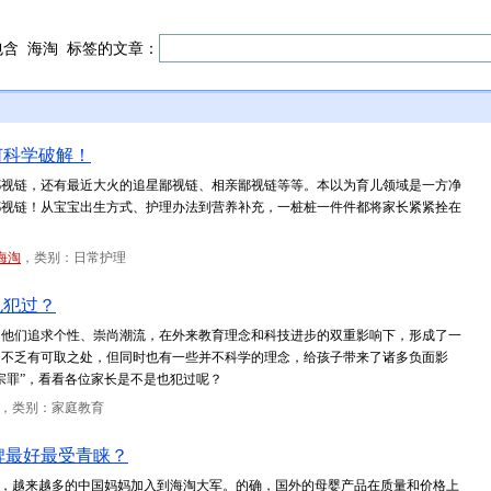
包含
海淘
标签的文章：
何科学破解！
鄙视链，还有最近大火的追星鄙视链、相亲鄙视链等等。本以为育儿领域是一方净
鄙视链！从宝宝出生方式、护理办法到营养补充，一桩桩一件件都将家长紧紧拴在
海淘
，类别：日常护理
也犯过？
军，他们追求个性、崇尚潮流，在外来教育理念和科技进步的双重影响下，形成了一
，不乏有可取之处，但同时也有一些并不科学的理念，给孩子带来了诸多负面影
宗罪”，看看各位家长是不是也犯过呢？
，类别：家庭教育
碑最好最受青睐？
展，越来越多的中国妈妈加入到海淘大军。的确，国外的母婴产品在质量和价格上