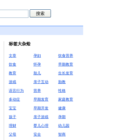
标签大杂烩
文章
孕妇
饮食营养
饮食
怀孕
早期教育
教育
胎儿
生长发育
游戏
亲子互动
胎教
语言行为
营养
性格
多动症
早期发育
家庭教育
宝宝
早期开发
健康
孩子
亲子游戏
孕期
理财
婴儿心理
幼儿园
父母
安全
智商