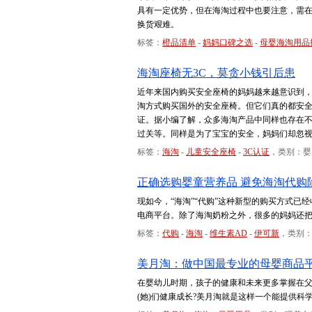
具有一定优势，但在海淘过程中也要注意，需
换货艰难。
标签：
橙品清单
-
妈妈口碑之选
-
母婴海淘用品
海淘座椅无3C，莫贪小钱引后患
近年来国内购买安全座椅的妈妈越来越意识到
淘方式购买国外的安全座椅。但它们真的都安
证。据小编了解，众多海淘产品中同样也存在
过关等。同样是为了宝宝的安全，妈妈们却忽视
标签：
海淘
-
儿童安全座椅
-
3C认证
，类别：婴
正确选购婴童营养品 避免海淘代购
现如今，“海淘”“代购”这种新型的购买方式
电商平台。除了海淘奶粉之外，很多的妈妈还
标签：
代购
-
海淘
-
维生素AD
-
伊可新
，类别
美月淘：做中国最专业的母婴商品
在婴幼儿时期，孩子的健康和未来更多掌握在
(她)们健康成长?美月淘就是这样一个能提供科