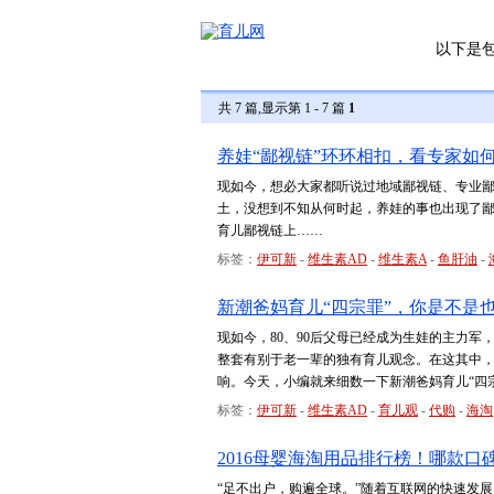
以下是
共 7 篇,显示第 1 - 7 篇
1
养娃“鄙视链”环环相扣，看专家如
现如今，想必大家都听说过地域鄙视链、专业
土，没想到不知从何时起，养娃的事也出现了
育儿鄙视链上……
标签：
伊可新
-
维生素AD
-
维生素A
-
鱼肝油
-
新潮爸妈育儿“四宗罪”，你是不是
现如今，80、90后父母已经成为生娃的主力
整套有别于老一辈的独有育儿观念。在这其中
响。今天，小编就来细数一下新潮爸妈育儿“四
标签：
伊可新
-
维生素AD
-
育儿观
-
代购
-
海淘
2016母婴海淘用品排行榜！哪款口
“足不出户，购遍全球。”随着互联网的快速发