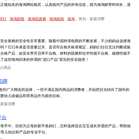
在正规知名的海淘网站购买，认真核对产品的所有信息，因为海淘邮寄时间长，退
排行
-
海淘奶瓶
-
海淘纸尿裤
-
海淘奶粉
-
海淘
，类别：家庭消费
，安全座椅的安全性非常重要。随着中国跨境电商的不断发展，不少妈妈会选择海
全吗？它们本身是否质量过关、是否符合相关标准规定，妈妈们往往无法判断或验
不合格产品，如安全带开启率不合格、材料的阻燃和化学性能不合格、碰撞性能不
了这些海淘回来的所谓的“进口产品”背后的安全隐患！
儿用品
陷阱
已经收到广大网友的追捧，一些不满足国内商品的消费者，开始把目光转向了国外的
把婴幼儿保健品和营养品作为新的目标。
：家庭消费
平台
父母手中。但初为父母的新手爸妈们，怎样选择适合宝宝成长所需的产品，帮助他
学育儿知识和产品的专业平台。