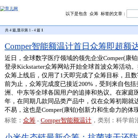
以下是包含
众筹
标签的文章：
共 4 篇,显示第 1 - 4 篇
1
Comper智能额温计首日众筹即超额
近日，全球数字医疗领域的领先企业Comper(康
登录Kickstarter众筹网站开始全球首波众筹活动
众筹上线后，仅用了1天即完成了众筹目标，且
前为止，众筹完成度已接近200%，受到来自包
洲、中东等全球各国用户的追捧和热议。在家庭医疗
年，在同期几款同品类产品中，仅在众筹初期就达
不易，这也是Comper(康铂)创新力和生命力的体
标签：
众筹
-
Comper智能额温计
，类别：科学前
小米生态链最新众筹：抗菌速干还防