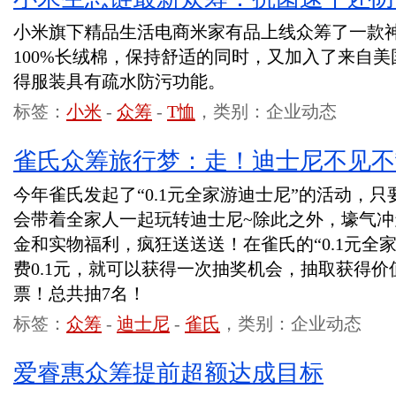
小米旗下精品生活电商米家有品上线众筹了一款
100%长绒棉，保持舒适的同时，又加入了来自
得服装具有疏水防污功能。
标签：
小米
-
众筹
-
T恤
，类别：企业动态
雀氏众筹旅行梦：走！迪士尼不见不
今年雀氏发起了“0.1元全家游迪士尼”的活动，只
会带着全家人一起玩转迪士尼~除此之外，壕气
金和实物福利，疯狂送送送！在雀氏的“0.1元全
费0.1元，就可以获得一次抽奖机会，抽取获得价值
票！总共抽7名！
标签：
众筹
-
迪士尼
-
雀氏
，类别：企业动态
爱睿惠众筹提前超额达成目标