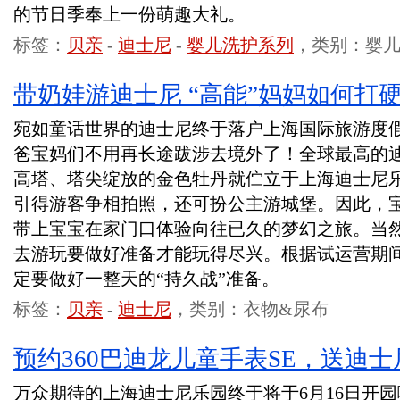
的节日季奉上一份萌趣大礼。
标签：
贝亲
-
迪士尼
-
婴儿洗护系列
，类别：婴
带奶娃游迪士尼 “高能”妈妈如何打
宛如童话世界的迪士尼终于落户上海国际旅游度
爸宝妈们不用再长途跋涉去境外了！全球最高的
高塔、塔尖绽放的金色牡丹就伫立于上海迪士尼
引得游客争相拍照，还可扮公主游城堡。因此，
带上宝宝在家门口体验向往已久的梦幻之旅。当
去游玩要做好准备才能玩得尽兴。根据试运营期
定要做好一整天的“持久战”准备。
标签：
贝亲
-
迪士尼
，类别：衣物&尿布
预约360巴迪龙儿童手表SE，送迪
万众期待的上海迪士尼乐园终于将于6月16日开园