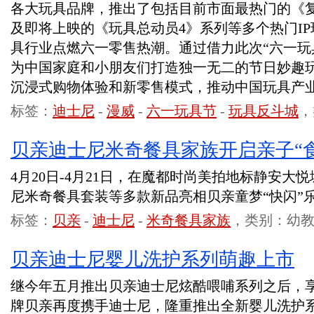
各大玩具品牌，推出了包括目前市面最热门的《
及即将上映的《玩具总动员4》系列等多个热门I
具行业点燃六一零售热潮。通过借力此次“六一玩
为中国家庭和小朋友们打造独一无二的节日妙趣
沉浸式购物体验和新零售模式，推动中国玩具产
标签：
迪士尼
-
漫威
-
六一玩具节
-
玩具反斗城
，
贝亲迪士尼米奇餐具家族开启亲子“
4月20日-4月21日，在魔都时尚美拍地标静安大
尼米奇餐具套装等多款新品亮相贝亲童梦“快闪”
标签：
贝亲
-
迪士尼
-
米奇餐具家族
，类别：幼
贝亲迪士尼婴儿洗护系列萌趣上市
继今年五月推出贝亲迪士尼炫酷喂哺系列之后，
牌贝亲再度携手迪士尼，隆重推出全新婴儿洗护