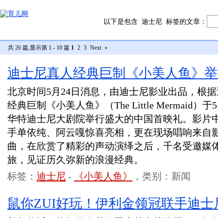
以下是包含
迪士尼
标签的文章：
共 26 篇,显示第 1 - 10 篇
1
2
3
Next
»
迪士尼真人经典巨制《小美人鱼》举
北京时间5月24日消息，由迪士尼影业出品，根
经典巨制《小美人鱼》（The Little Mermaid
华特迪士尼大剧院举行盛大的中国首映礼。影片
手单依纯、阿云嘎惊喜亮相，更在现场唱响来自
曲，在欣赏了精彩的声动演绎之后，千名受邀媒
旅，见证历久弥新的浪漫经典。
标签：
迪士尼
-
《小美人鱼》
，类别：新闻
鼠你ZUI好玩！伊利金领冠联手迪士