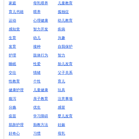
家庭
母乳喂养
儿童教育
育儿书籍
喂养
孤独症
运动
心理健康
幼儿教育
感知觉
智力开发
疾病
生育
幼儿
兴趣
发育
接种
自我保护
护理
肢体行为
智力
睡眠
性爱
胎儿发育
交往
情绪
父子关系
性教育
个性
育儿
健康护理
儿童健康
玩具
腹泻
亲子教育
注意事项
分娩
优生
感冒
疫苗
学习障碍
婴儿发育
肌肤护理
胎教方法
妊娠
好奇心
习惯
母乳