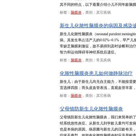
其不同的特点，以下着重介绍小儿不同年龄脑
标签：
脑膜炎
，类别：其它疾病
新生儿化脓性脑膜炎的病因及感染
新生儿化脓性脑膜炎（neonatal purulent
病。其发生率占活产儿的0.02%~0.1%，早
常缺乏脑膜刺激征，故不易得到及时诊断和治
智力和运动障碍等神经系统后遗症。
标签：
脑膜炎
，类别：常见疾病
化脓性脑膜炎患儿如何做静脉治疗
新生儿：由于新生儿尚无自主能力，不能按需
宜选择四肢；而头皮血管表浅，直观血管丰富
标签：
脑膜炎
，类别：其它疾病
父母慎防新生儿化脓性脑膜炎
父母慎防新生儿化脓性脑膜炎，我们来简单的
经系统急性炎症。从新生儿到学龄儿童均可发
也是本病的原因。病原菌与新生儿的日龄有关
症状不典型，故疑有化脓性脑膜炎时应及早检