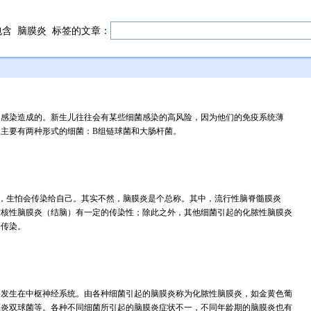
包含
脑膜炎
标签的文章：
的感染造成的。新生儿往往会有某些细菌感染的高风险，因为他们的免疫系统薄
主要有两种形式的细菌：B组链球菌和大肠杆菌。
远之，生怕会传染给自己。其实不然，脑膜炎是个总称。其中，流行性脑脊髓膜炎
结核性脑膜炎（结脑）有一定的传染性；除此之外，其他细菌引起的化脓性脑膜炎
会传染。
要发生在中枢神经系统。由各种细菌引起的脑膜炎称为化脓性脑膜炎，如金黄色葡
膜炎双球菌等。各种不同细菌所引起的脑膜炎症状不一，不同年龄期的脑膜炎也有