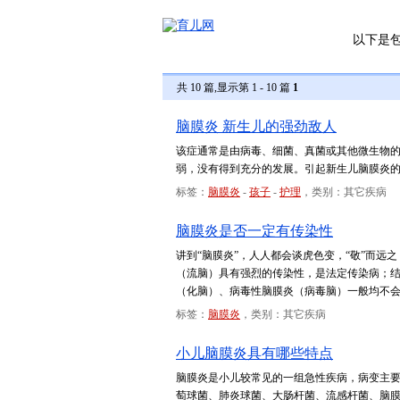
以下是
共 10 篇,显示第 1 - 10 篇
1
脑膜炎 新生儿的强劲敌人
该症通常是由病毒、细菌、真菌或其他微生物
弱，没有得到充分的发展。引起新生儿脑膜炎的
标签：
脑膜炎
-
孩子
-
护理
，类别：其它疾病
脑膜炎是否一定有传染性
讲到“脑膜炎”，人人都会谈虎色变，“敬”而
（流脑）具有强烈的传染性，是法定传染病；
（化脑）、病毒性脑膜炎（病毒脑）一般均不
标签：
脑膜炎
，类别：其它疾病
小儿脑膜炎具有哪些特点
脑膜炎是小儿较常见的一组急性疾病，病变主
萄球菌、肺炎球菌、大肠杆菌、流感杆菌、脑