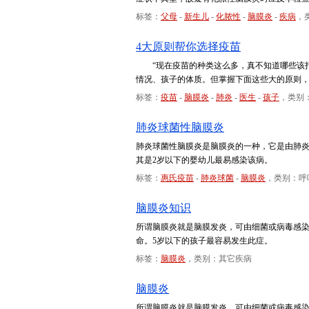
标签：
父母
-
新生儿
-
化脓性
-
脑膜炎
-
疾病
，
4大原则帮你选择疫苗
“现在疫苗的种类这么多，真不知道哪些该打
情况、孩子的体质。但掌握下面这些大的原则
标签：
疫苗
-
脑膜炎
-
肺炎
-
医生
-
孩子
，类别
肺炎球菌性脑膜炎
肺炎球菌性脑膜炎是脑膜炎的一种，它是由肺
其是2岁以下的婴幼儿最易感染该病。
标签：
惠氏疫苗
-
肺炎球菌
-
脑膜炎
，类别：呼
脑膜炎知识
所谓脑膜炎就是脑膜发炎，可由细菌或病毒感
命。5岁以下的孩子最容易发生此症。
标签：
脑膜炎
，类别：其它疾病
脑膜炎
所谓脑膜炎就是脑膜发炎，可由细菌或病毒感