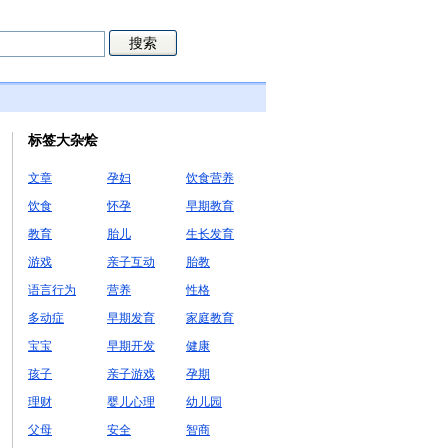
标签大杂烩
文章
孕妇
饮食营养
饮食
怀孕
早期教育
教育
胎儿
生长发育
游戏
亲子互动
胎教
语言行为
营养
性格
多动症
早期发育
家庭教育
宝宝
早期开发
健康
孩子
亲子游戏
孕期
理财
婴儿心理
幼儿园
父母
安全
智商