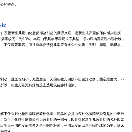
膜炎的特点。
途径
 meningitis）系指新生儿期由化脓菌感染引起的脑膜炎症，是新生儿严重的颅内感染性疾
产儿发病率较高，为0.3%。本病由于其临床表现很不典型，颅内压增高表现出现较晚，
疗，不仅病死率高，而且有幸存活婴儿常留有永久性失听、失明、癫痫、脑积水、
要制动，且血管细小，充盈度差；又因新生儿四肢不自主活动多，固定难度大，不
，所以，新生儿若无特殊情况宜选用头皮静脉输液。
了解下什么叫化脓性脑膜炎简称化脑，简单的说是由各种化脓菌感染引起的中枢神
病。新生儿化脓性脑膜炎可为败血症的一部分，因此引起新生儿败血症的各种因素
，出生后一周内发病者多为革兰阴性杆菌，一周后发病以革兰阳性球菌为主。临床
查脑脊液。