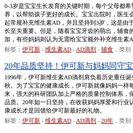
0-3岁是宝宝生长发育的关键时期，每个父母都
养，以帮助孩子更好的成长。宝宝出院时，医生会
起常规补充维生素AD，并且坚持到3岁，这是由
长至关重要。但是，随着宝宝牙齿的萌出，辅食
加，有些妈妈则认为无需给宝宝额外补充维生素A
标签：
伊可新
-
维生素AD
-
AD滴剂
-
辅食
，类别
20年品质坚持！伊可新与妈妈同守
1996年，伊可新维生素AD滴剂肩负着历史重任诞
秋。为了宝宝的健康成长，伊可新就像妈妈一样
来，强大的科研团队加上严格的质量控制体系，
品质。20年如一日坚持，在收获妈妈厚爱和行业
康成长才是回馈给伊可新最好的礼物。
标签：
伊可新
-
维生素AD
-
AD滴剂
-
20年
，类别