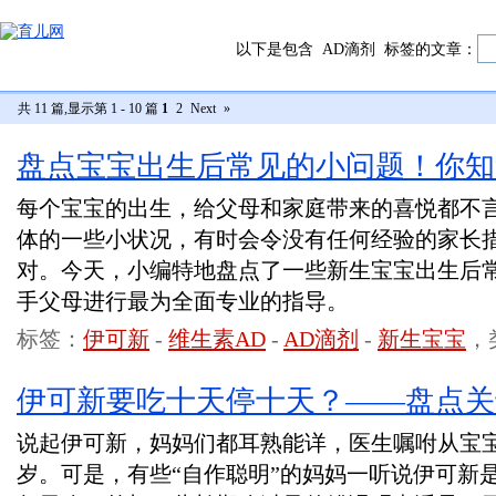
以下是包含
AD滴剂
标签的文章：
共 11 篇,显示第 1 - 10 篇
1
2
Next
»
盘点宝宝出生后常见的小问题！你知
每个宝宝的出生，给父母和家庭带来的喜悦都不
体的一些小状况，有时会令没有任何经验的家长
对。今天，小编特地盘点了一些新生宝宝出生后
手父母进行最为全面专业的指导。
标签：
伊可新
-
维生素AD
-
AD滴剂
-
新生宝宝
，
伊可新要吃十天停十天？——盘点关
说起伊可新，妈妈们都耳熟能详，医生嘱咐从宝
岁。可是，有些“自作聪明”的妈妈一听说伊可新