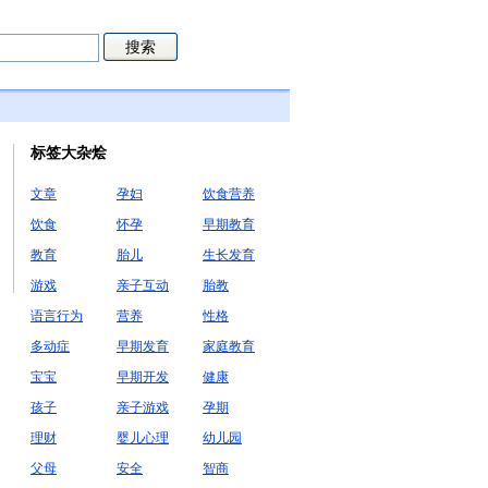
标签大杂烩
文章
孕妇
饮食营养
饮食
怀孕
早期教育
教育
胎儿
生长发育
游戏
亲子互动
胎教
语言行为
营养
性格
多动症
早期发育
家庭教育
宝宝
早期开发
健康
孩子
亲子游戏
孕期
理财
婴儿心理
幼儿园
父母
安全
智商