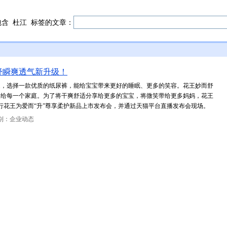
包含
杜江
标签的文章：
舒瞬爽透气新升级！
题，选择一款优质的纸尿裤，能给宝宝带来更好的睡眠、更多的笑容。花王妙而舒
递给每一个家庭。为了将干爽舒适分享给更多的宝宝，将微笑带给更多妈妈，花王
店举行花王为爱而“升”尊享柔护新品上市发布会，并通过天猫平台直播发布会现场。
别：企业动态