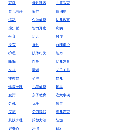
家庭
母乳喂养
儿童教育
育儿书籍
喂养
孤独症
运动
心理健康
幼儿教育
感知觉
智力开发
疾病
生育
幼儿
兴趣
发育
接种
自我保护
护理
肢体行为
智力
睡眠
性爱
胎儿发育
交往
情绪
父子关系
性教育
个性
育儿
健康护理
儿童健康
玩具
腹泻
亲子教育
注意事项
分娩
优生
感冒
疫苗
学习障碍
婴儿发育
肌肤护理
胎教方法
妊娠
好奇心
习惯
母乳