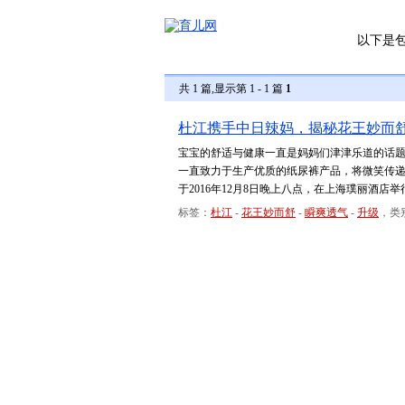
以下是
共 1 篇,显示第 1 - 1 篇
1
杜江携手中日辣妈，揭秘花王妙而
宝宝的舒适与健康一直是妈妈们津津乐道的话
一直致力于生产优质的纸尿裤产品，将微笑传
于2016年12月8日晚上八点，在上海璞丽酒
标签：
杜江
-
花王妙而舒
-
瞬爽透气
-
升级
，类