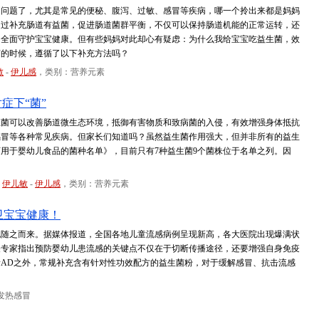
出问题了，尤其是常见的便秘、腹泻、过敏、感冒等疾病，哪一个拎出来都是妈妈
通过补充肠道有益菌，促进肠道菌群平衡，不仅可以保持肠道机能的正常运转，还
，全面守护宝宝健康。但有些妈妈对此却心有疑虑：为什么我给宝宝吃益生菌，效
菌的时候，遵循了以下补充方法吗？
敏
-
伊儿感
，类别：营养元素
症下“菌”
生菌可以改善肠道微生态环境，抵御有害物质和致病菌的入侵，有效增强身体抵抗
感冒等各种常见疾病。但家长们知道吗？虽然益生菌作用强大，但并非所有的益生
用于婴幼儿食品的菌种名单》，目前只有7种益生菌9个菌株位于名单之列。因
-
伊儿敏
-
伊儿感
，类别：营养元素
卫宝宝健康！
也随之而来。据媒体报道，全国各地儿童流感病例呈现新高，各大医院出现爆满状
关专家指出预防婴幼儿患流感的关键点不仅在于切断传播途径，还要增强自身免疫
AD之外，常规补充含有针对性功效配方的益生菌粉，对于缓解感冒、抗击流感
发热感冒