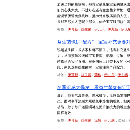
若说当妈的最怕啥，那肯定是最怕宝宝的健康
们的心头大患。不过好在还有益生菌来帮忙，
能调节肠道免疫机制，抵御外来致病菌的入侵
果却不尽如人意呢？那么，你给宝宝服用益生
标签：
伊可新
-
益生菌
-
伊儿乐
-
伊儿畅
-
伊儿
益生菌也讲“配方”！宝宝补充更要对
说起益生菌，很多家长都不陌生，适当补充益
力，从而预防和缓解宝宝腹泻、便秘、过敏、
菌都适合宝宝食用。根据国家卫计委下发的《可
此，家长选择益生菌时一定要注意产品配方。
标签：
伊可新
-
益生菌
-
菌株
-
伊儿乐
-
伊儿畅
冬季流感大爆发，看益生菌如何守
最近，随着气温走低、降水稀少，流感高发期
态。面对冬季流感大规模集中爆发的现象，相
功能，除了每日遵医嘱补充提升抵抗力的维生素
同样有效。
标签：
伊可新
-
益生菌
-
流感
-
伊儿感
，类别：