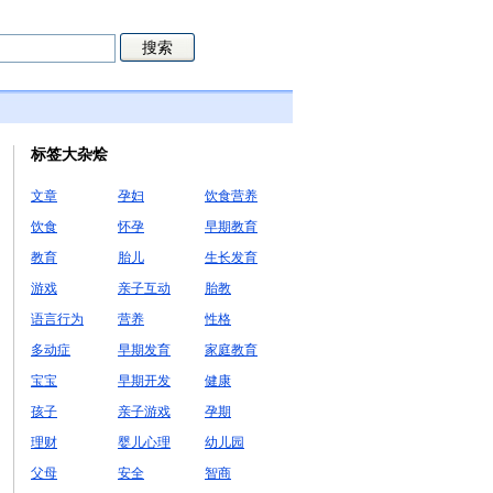
标签大杂烩
文章
孕妇
饮食营养
饮食
怀孕
早期教育
教育
胎儿
生长发育
游戏
亲子互动
胎教
语言行为
营养
性格
多动症
早期发育
家庭教育
宝宝
早期开发
健康
孩子
亲子游戏
孕期
理财
婴儿心理
幼儿园
父母
安全
智商