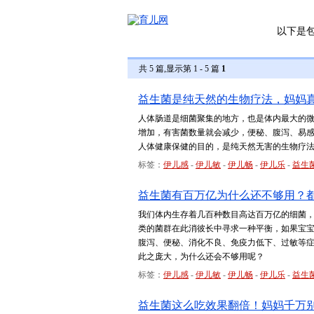
以下是
共 5 篇,显示第 1 - 5 篇
1
益生菌是纯天然的生物疗法，妈妈
人体肠道是细菌聚集的地方，也是体内最大的
增加，有害菌数量就会减少，便秘、腹泻、易
人体健康保健的目的，是纯天然无害的生物疗
标签：
伊儿感
-
伊儿敏
-
伊儿畅
-
伊儿乐
-
益生
益生菌有百万亿为什么还不够用？
我们体内生存着几百种数目高达百万亿的细菌，其中
类的菌群在此消彼长中寻求一种平衡，如果宝
腹泻、便秘、消化不良、免疫力低下、过敏等症
此之庞大，为什么还会不够用呢？
标签：
伊儿感
-
伊儿敏
-
伊儿畅
-
伊儿乐
-
益生
益生菌这么吃效果翻倍！妈妈千万