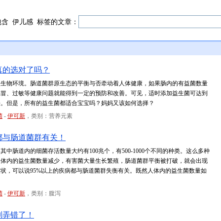
包含
伊儿感
标签的文章：
真的选对了吗？
微生物环境。肠道菌群原生态的平衡与否牵动着人体健康，如果肠内的有益菌数量
感冒、过敏等健康问题就能得到一定的预防和改善。可见，适时添加益生菌可达到
法。但是，所有的益生菌都适合宝宝吗？妈妈又该如何选择？
菌
-
伊可新
，类别：营养元素
都与肠道菌群有关！
肠道内的细菌存活数量大约有100兆个，有500-1000个不同的种类。这么多种
宝体内的益生菌数量减少，有害菌大量生长繁殖，肠道菌群平衡被打破，就会出现
状，可以说95%以上的疾病都与肠道菌群失衡有关。既然人体内的益生菌数量如
菌
-
伊可新
，类别：腹泻
别弄错了！