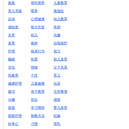
家庭
母乳喂养
儿童教育
育儿书籍
喂养
孤独症
运动
心理健康
幼儿教育
感知觉
智力开发
疾病
生育
幼儿
兴趣
发育
接种
自我保护
护理
肢体行为
智力
睡眠
性爱
胎儿发育
交往
情绪
父子关系
性教育
个性
育儿
健康护理
儿童健康
玩具
腹泻
亲子教育
注意事项
分娩
优生
感冒
疫苗
学习障碍
婴儿发育
肌肤护理
胎教方法
妊娠
好奇心
习惯
母乳