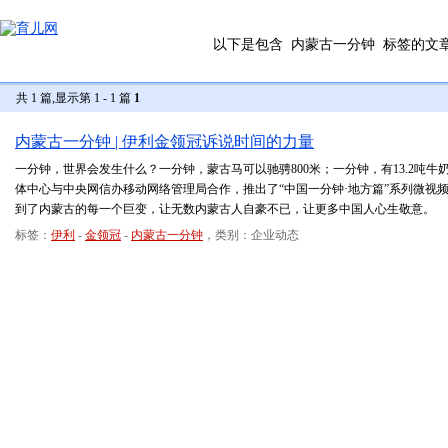
以下是包含
内蒙古一分钟
标签的文
共 1 篇,显示第 1 - 1 篇
1
内蒙古一分钟 | 伊利金领冠诉说时间的力量
一分钟，世界会发生什么？一分钟，蒙古马可以驰骋800米；一分钟，有13.2吨牛
体中心与中央网信办移动网络管理局合作，推出了“中国一分钟·地方篇”系列微视
到了内蒙古的每一个巨变，让无数内蒙古人自豪不已，让更多中国人心生敬意。
标签：
伊利
-
金领冠
-
内蒙古一分钟
，类别：企业动态