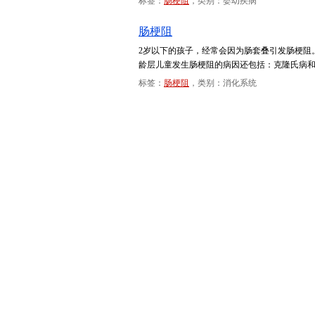
标签：
肠梗阻
，类别：婴幼疾病
肠梗阻
2岁以下的孩子，经常会因为肠套叠引发肠梗阻
龄层儿童发生肠梗阻的病因还包括：克隆氏病
标签：
肠梗阻
，类别：消化系统