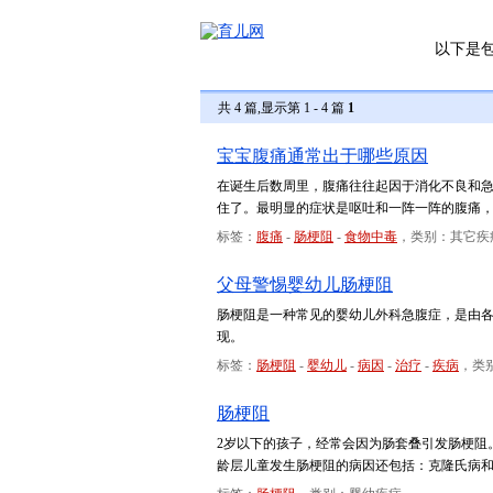
以下是
共 4 篇,显示第 1 - 4 篇
1
宝宝腹痛通常出于哪些原因
在诞生后数周里，腹痛往往起因于消化不良和
住了。最明显的症状是呕吐和一阵一阵的腹痛
标签：
腹痛
-
肠梗阻
-
食物中毒
，类别：其它疾
父母警惕婴幼儿肠梗阻
肠梗阻是一种常见的婴幼儿外科急腹症，是由
现。
标签：
肠梗阻
-
婴幼儿
-
病因
-
治疗
-
疾病
，类
肠梗阻
2岁以下的孩子，经常会因为肠套叠引发肠梗阻
龄层儿童发生肠梗阻的病因还包括：克隆氏病