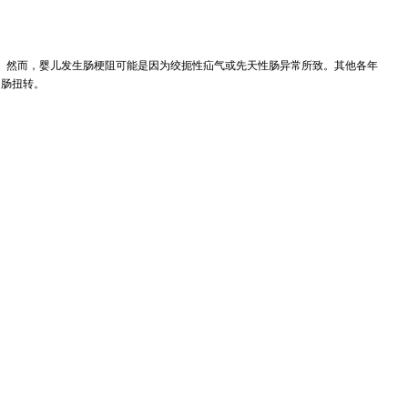
。然而，婴儿发生肠梗阻可能是因为绞扼性疝气或先天性肠异常所致。其他各年
和肠扭转。