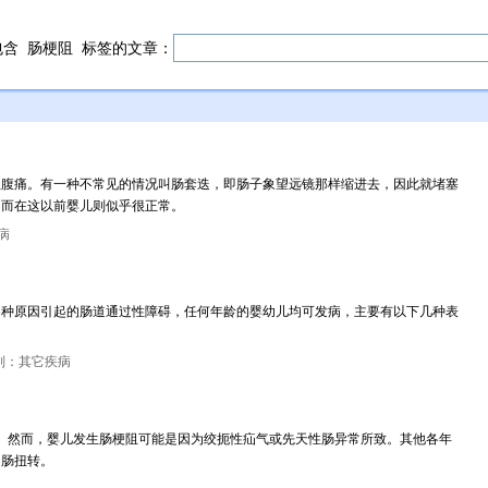
包含
肠梗阻
标签的文章：
急腹痛。有一种不常见的情况叫肠套迭，即肠子象望远镜那样缩进去，因此就堵塞
，而在这以前婴儿则似乎很正常。
病
各种原因引起的肠道通过性障碍，任何年龄的婴幼儿均可发病，主要有以下几种表
别：其它疾病
。然而，婴儿发生肠梗阻可能是因为绞扼性疝气或先天性肠异常所致。其他各年
和肠扭转。