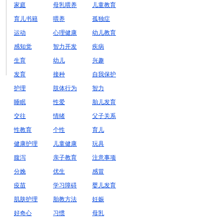
家庭
母乳喂养
儿童教育
育儿书籍
喂养
孤独症
运动
心理健康
幼儿教育
感知觉
智力开发
疾病
生育
幼儿
兴趣
发育
接种
自我保护
护理
肢体行为
智力
睡眠
性爱
胎儿发育
交往
情绪
父子关系
性教育
个性
育儿
健康护理
儿童健康
玩具
腹泻
亲子教育
注意事项
分娩
优生
感冒
疫苗
学习障碍
婴儿发育
肌肤护理
胎教方法
妊娠
好奇心
习惯
母乳