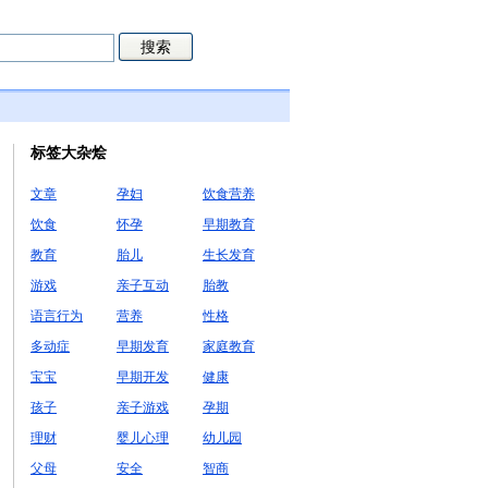
标签大杂烩
文章
孕妇
饮食营养
饮食
怀孕
早期教育
教育
胎儿
生长发育
游戏
亲子互动
胎教
语言行为
营养
性格
多动症
早期发育
家庭教育
宝宝
早期开发
健康
孩子
亲子游戏
孕期
理财
婴儿心理
幼儿园
父母
安全
智商