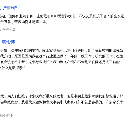
“专利”
时期。但鲜有宝妈了解，生命最初1000天营养状态，不仅关系到孩子当下的生长发
路千万条，营养均衡才是第一条。
：营养元素
的新实践
的事情。这件特别酷的事情实际上它就是今天我们想讲的，如何在新时间的过程当
我介绍，原因是因为我在这个行业里边做了15年的一线工作，研究的工作，在德
到底应该怎么来帮助这个行业成长？我们到底在现在不管是互联网还是人工智能，
？什么是新探索？
！
有效，为人们杜绝了许多疾病所带来的危害，但是事实上很多时候我们都忽略了那
也会导致焦虑，从漫天的虚构和夸大事实中找出真相并不总是容易的。许多家长十
免疫接种
？