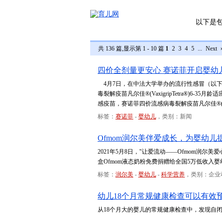
以下是
共 136 篇,显示第 1 - 10 篇
1
2
3
4
5
...
Next
四价全剂量更安心 赛诺菲开启婴幼
4月7日，在中法大学举办的流行性感冒（以下
毒裂解疫苗凡尔佳®(VaxigripTetra®)
感疫苗，赛诺菲四价流感病毒裂解疫苗凡尔佳®(Vax
标签：
赛诺菲
-
婴幼儿
，类别：新闻
Ofmom润尔美伴爱成长，为婴幼儿
2021年5月8日，"让爱流动——Ofmom润
盒Ofmom液态奶粉免费捐赠给全国5万低收
标签：
润尔美
-
婴幼儿
-
科学营养
，类别：企业
幼儿18个月常规健康检查可以有效
从18个月大的婴儿的常规健康检查中，发现自