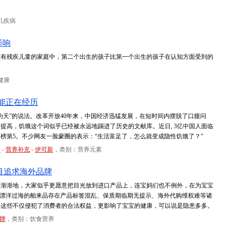
儿疾病
影响
在有残疾儿童的家庭中，第二个出生的孩子比第一个出生的孩子在认知方面受到的
健康
可能正在经历
为天”的说法。改革开放40年来，中国经济迅猛发展，在短时间内摆脱了口腹问
提高，饥饿这个词似乎已经被永远地踢进了历史的文献库。近日, 3亿中国人面临
榜第5。不少网友一脸蒙圈的表示：“生活富足了，怎么就变成隐性饥饿了？”
D
-
营养补充
-
伊可新
，类别：营养元素
目追求海外品牌
。渐渐地，大家似乎更愿意把目光放到进口产品上，连宝妈们也不例外，在为宝宝
，漂洋过海的舶来品存在产品标签混乱、保质期临期无提示、海外代购维权难等诸
，这些不仅侵犯了消费者的合法权益，更影响了宝宝的健康，可以说是隐患多多。
牌
，类别：饮食营养