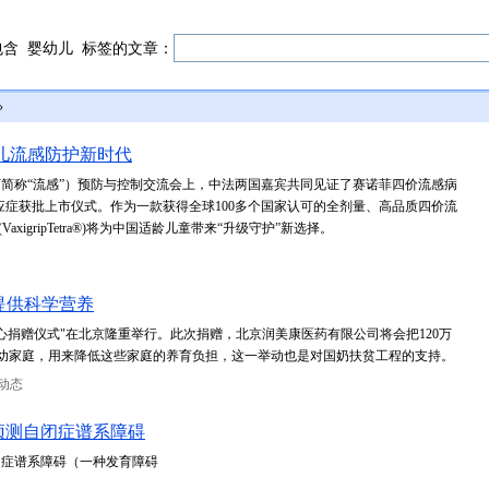
包含
婴幼儿
标签的文章：
»
儿流感防护新时代
简称“流感”）预防与控制交流会上，中法两国嘉宾共同见证了赛诺菲四价流感病
6-35月龄适应症获批上市仪式。作为一款获得全球100多个国家认可的全剂量、高品质四价流
igripTetra®)将为中国适龄儿童带来“升级守护”新选择。
提供科学营养
尔美爱心捐赠仪式"在北京隆重举行。此次捐赠，北京润美康医药有限公司将会把120万
入婴幼家庭，用来降低这些家庭的养育负担，这一举动也是对国奶扶贫工程的支持。
动态
预测自闭症谱系障碍
闭症谱系障碍（一种发育障碍