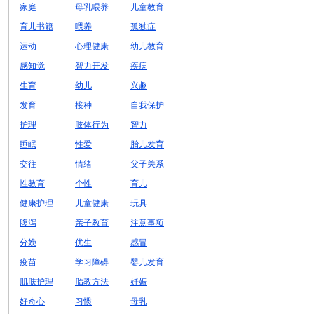
家庭
母乳喂养
儿童教育
育儿书籍
喂养
孤独症
运动
心理健康
幼儿教育
感知觉
智力开发
疾病
生育
幼儿
兴趣
发育
接种
自我保护
护理
肢体行为
智力
睡眠
性爱
胎儿发育
交往
情绪
父子关系
性教育
个性
育儿
健康护理
儿童健康
玩具
腹泻
亲子教育
注意事项
分娩
优生
感冒
疫苗
学习障碍
婴儿发育
肌肤护理
胎教方法
妊娠
好奇心
习惯
母乳