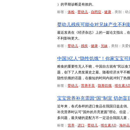
）的早期诊断是有效的。
标签：
体检
-
婴幼儿
-
自闭症
-
健康
，类别：幼
婴幼儿残疾可能会对兄妹产生不利
最近发表在《经济杂志》上的一篇论文指出，
不利影响更大。
标签：
婴幼儿
-
残疾
-
健康
-
兄妹
，类别：关爱
中国3亿人“隐性饥饿”！你家宝宝
粮食的重要性无人不晓，中国自古就有“民以食
题，创下了人类发展史之最。随着经济水平不断
隐性饥饿的话题，在极短的时间内就冲到了热搜
标签：
婴幼儿
-
营养不良
-
隐形饥饿
-
维生素A
宝宝营养补充需因“国”制宜 切勿盲
近年来，各式各样的进口食品在我国日益走俏
补充营养时认可“国外的月亮更圆”理论。但是
多问题，最关键的是配方不一定适合我国儿童
标签：
营养
-
进口
-
婴幼儿
-
维生素AD
-
海外品