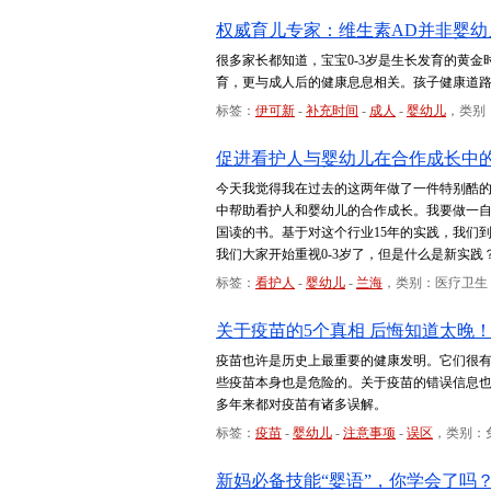
权威育儿专家：维生素AD并非婴幼儿
很多家长都知道，宝宝0-3岁是生长发育的黄金
育，更与成人后的健康息息相关。孩子健康道
标签：
伊可新
-
补充时间
-
成人
-
婴幼儿
，类别
促进看护人与婴幼儿在合作成长中
今天我觉得我在过去的这两年做了一件特别酷
中帮助看护人和婴幼儿的合作成长。我要做一自
国读的书。基于对这个行业15年的实践，我们
我们大家开始重视0-3岁了，但是什么是新实践
标签：
看护人
-
婴幼儿
-
兰海
，类别：医疗卫生
关于疫苗的5个真相 后悔知道太晚
疫苗也许是历史上最重要的健康发明。它们很
些疫苗本身也是危险的。关于疫苗的错误信息
多年来都对疫苗有诸多误解。
标签：
疫苗
-
婴幼儿
-
注意事项
-
误区
，类别：
新妈必备技能“婴语”，你学会了吗