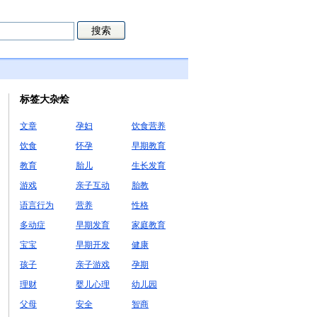
标签大杂烩
文章
孕妇
饮食营养
饮食
怀孕
早期教育
教育
胎儿
生长发育
游戏
亲子互动
胎教
语言行为
营养
性格
多动症
早期发育
家庭教育
宝宝
早期开发
健康
孩子
亲子游戏
孕期
理财
婴儿心理
幼儿园
父母
安全
智商