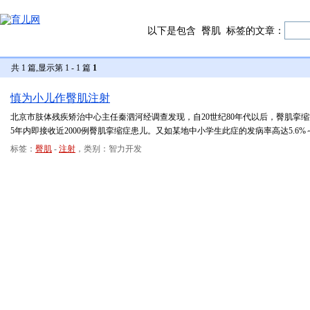
以下是包含
臀肌
标签的文章：
共 1 篇,显示第 1 - 1 篇
1
慎为小儿作臀肌注射
北京市肢体残疾矫治中心主任秦泗河经调查发现，自20世纪80年代以后，臀肌挛
5年内即接收近2000例臀肌挛缩症患儿。又如某地中小学生此症的发病率高达5.6%
标签：
臀肌
-
注射
，类别：智力开发