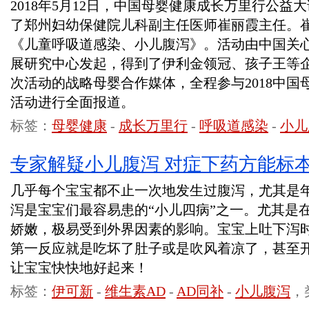
2018年5月12日，中国母婴健康成长万里行公
了郑州妇幼保健院儿科副主任医师崔丽霞主任。
《儿童呼吸道感染、小儿腹泻》。活动由中国关
展研究中心发起，得到了伊利金领冠、孩子王等
次活动的战略母婴合作媒体，全程参与2018中
活动进行全面报道。
标签：
母婴健康
-
成长万里行
-
呼吸道感染
-
小儿
专家解疑小儿腹泻 对症下药方能标
几乎每个宝宝都不止一次地发生过腹泻，尤其是
泻是宝宝们最容易患的“小儿四病”之一。尤其是
娇嫩，极易受到外界因素的影响。宝宝上吐下泻
第一反应就是吃坏了肚子或是吹风着凉了，甚至开
让宝宝快快地好起来！
标签：
伊可新
-
维生素AD
-
AD同补
-
小儿腹泻
，