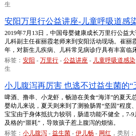
生
安阳万里行公益讲座-儿童呼吸道感
2019年7月13日，中国母婴健康成长万里行公
儿科副主任崔丽霞老师来到安阳活动现场。崔丽霞
年，对新生儿疾病、儿科常见病诊疗具有丰富临
标签：
安阳
-
万里行
-
公益讲座
-
儿童呼吸道感染
生
小儿腹泻再厉害 也逃不过益生菌的“
啤酒、撸串、小龙虾，畅游在美食“海洋”的夏天
婴幼儿来说，夏天则来到了测验肠胃“坚固”程度
宝宝由于身体抵抗力较弱，肠道功能不健全，7-
及格的“噩耗”，导致孩子惹上腹泻的烦恼。
标签：
小儿腹泻
-
益生菌
-
伊儿畅
-
网红
，类别：