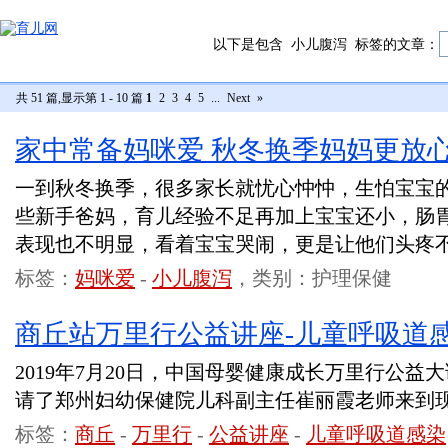
以下是包含
小儿腹泻
标签的文章：
共 51 篇,显示第 1 - 10 篇
1
2
3
4
5
...
Next
»
家中常备妈咪爱 秋冬换季妈妈更放
一到秋冬换季，很多家长就忧心忡忡，生怕宝宝
些新手爸妈，育儿经验不足再加上宝宝还小，肠
表现也不明显，看着宝宝哭闹，更是让他们头疼
标签：
妈咪爱
-
小儿腹泻
，类别：护理保健
商丘站万里行公益讲座-儿童呼吸道
2019年7月20日，中国母婴健康成长万里行公
请了郑州妇幼保健院儿科副主任崔丽霞老师来到
标签：
商丘
-
万里行
-
公益讲座
-
儿童呼吸道感染