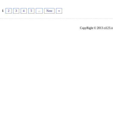
1
2
3
4
5
...
Next
»
CopyRight © 2013 ci1