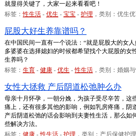
就显得关键了，大家一起来看看吧！
标签：
性生活
-
优生
-
宝宝
-
护理
，类别：优生优
屁股大好生养靠谱吗？
在中国民间一直有一个说法：“就是屁股大的女人
多婆婆在选择媳妇的时候都希望找个大屁股的女
生养吗？
标签：
生育
-
健康
-
优生
-
性生活
，类别：婚姻与
女性大拯救 产后阴道松弛肿么办
母亲十月怀孕，一朝分娩，为孩子受尽辛苦，这
痛上，还有很多其他的影响，例如乳房疼痛，阴
产后阴道松弛的话会影响到夫妻性生活，那么如
些解决方法。
标签：
健康
-
性生活
-
护理
，类别：产后保健护