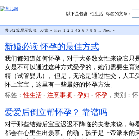
以下是包含
性生活
标签的文章：
共 342 篇,显示第 41 - 50 篇
«
Prev
1
2
3
4
5
6
7
8
9
...
Next
»
新婚必读 怀孕的最佳方式
我们都知道如何怀孕，对于大多数女性来说它只
女是不可以通过这种方式受孕的，她们需要生育
精（试管婴儿）。但是，无论是通过性交，人工
怀上宝宝，这里有一些最好的怀孕方法。
标签：
性生活
-
注意事项
-
孕妇
-
怀孕
，类别：怀
爱爱后倒立帮怀孕？ 靠谱吗
对于那些结婚后宝宝迟迟不降临的夫妻来说，每
都会在心里生出羡慕。的确，孩子是上帝派来的