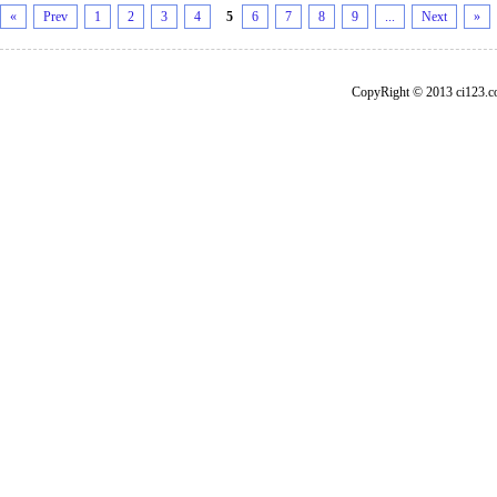
«
Prev
1
2
3
4
5
6
7
8
9
...
Next
»
CopyRight © 2013 ci1