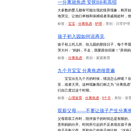
一分离就焦虑 安抚BB有高招
大多数的婴儿都有可能出现此怪异现象，刚开
地哭泣。让他们单独和保姆或者亲戚相处时，
标签：
宝宝
-
分离焦虑
-
护理
，类别：日常护理
孩子初入园如何说再见
孩子初上托儿所、幼儿园的那段日子，每个早
哭大叫：“妈妈，不走，我要跟你回家！”弄得
标签：
分离焦虑
，类别：家庭教育
九个月宝宝 分离焦虑很普遍
宝宝出生九个月的时候，情况怎么样呢？在此
安，或者大哭。这种现象我们称之为 “分离焦
们自己度过这个时期。
标签：
心理发育
-
分离焦虑
-
9个月
，类别：发
双薪父母——不要让孩子产生分离
父母双双工作时，陪伴孩子的时间总是有限的
意和妈妈分开。时间所引起的不足表现在孩子
孩子不黏父母，而和自己的孩子做比较，“这孩