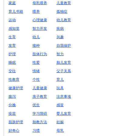
家庭
母乳喂养
儿童教育
育儿书籍
喂养
孤独症
运动
心理健康
幼儿教育
感知觉
智力开发
疾病
生育
幼儿
兴趣
发育
接种
自我保护
护理
肢体行为
智力
睡眠
性爱
胎儿发育
交往
情绪
父子关系
性教育
个性
育儿
健康护理
儿童健康
玩具
腹泻
亲子教育
注意事项
分娩
优生
感冒
疫苗
学习障碍
婴儿发育
肌肤护理
胎教方法
妊娠
好奇心
习惯
母乳