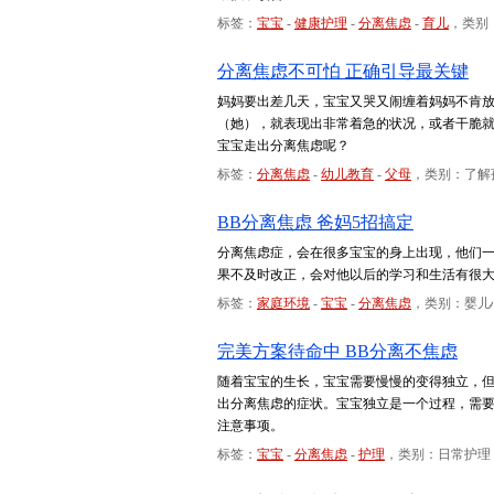
标签：
宝宝
-
健康护理
-
分离焦虑
-
育儿
，类别
分离焦虑不可怕 正确引导最关键
妈妈要出差几天，宝宝又哭又闹缠着妈妈不肯
（她），就表现出非常着急的状况，或者干脆
宝宝走出分离焦虑呢？
标签：
分离焦虑
-
幼儿教育
-
父母
，类别：了解
BB分离焦虑 爸妈5招搞定
分离焦虑症，会在很多宝宝的身上出现，他们
果不及时改正，会对他以后的学习和生活有很
标签：
家庭环境
-
宝宝
-
分离焦虑
，类别：婴儿
完美方案待命中 BB分离不焦虑
随着宝宝的生长，宝宝需要慢慢的变得独立，
出分离焦虑的症状。宝宝独立是一个过程，需
注意事项。
标签：
宝宝
-
分离焦虑
-
护理
，类别：日常护理