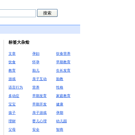
标签大杂烩
文章
孕妇
饮食营养
饮食
怀孕
早期教育
教育
胎儿
生长发育
游戏
亲子互动
胎教
语言行为
营养
性格
多动症
早期发育
家庭教育
宝宝
早期开发
健康
孩子
亲子游戏
孕期
理财
婴儿心理
幼儿园
父母
安全
智商