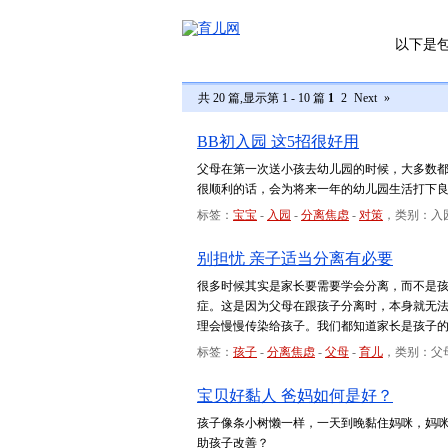
以下是
共 20 篇,显示第 1 - 10 篇
1
2
Next
»
BB初入园 这5招很好用
父母在第一次送小孩去幼儿园的时候，大多数
很顺利的话，会为将来一年的幼儿园生活打下
标签：
宝宝
-
入园
-
分离焦虑
-
对策
，类别：入
别担忧 亲子适当分离有必要
很多时候其实是家长要需要学会分离，而不是
症。这是因为父母在跟孩子分离时，本身就无
理会慢慢传染给孩子。我们都知道家长是孩子
标签：
孩子
-
分离焦虑
-
父母
-
育儿
，类别：父
宝贝好黏人 爸妈如何是好？
孩子像条小树懒一样，一天到晚黏住妈咪，妈
助孩子改善？