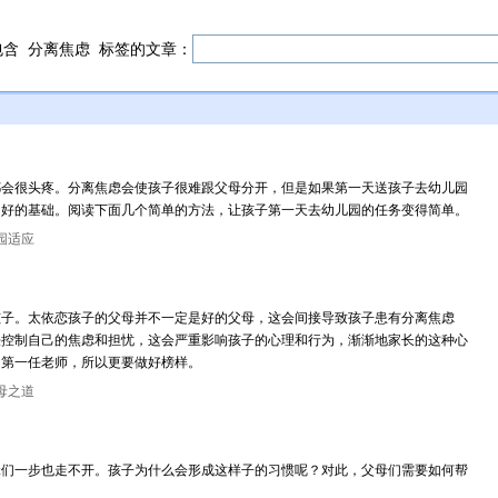
包含
分离焦虑
标签的文章：
都会很头疼。分离焦虑会使孩子很难跟父母分开，但是如果第一天送孩子去幼儿园
良好的基础。阅读下面几个简单的方法，让孩子第一天去幼儿园的任务变得简单。
园适应
孩子。太依恋孩子的父母并不一定是好的父母，这会间接导致孩子患有分离焦虑
法控制自己的焦虑和担忧，这会严重影响孩子的心理和行为，渐渐地家长的这种心
的第一任老师，所以更要做好榜样。
母之道
咪们一步也走不开。孩子为什么会形成这样子的习惯呢？对此，父母们需要如何帮