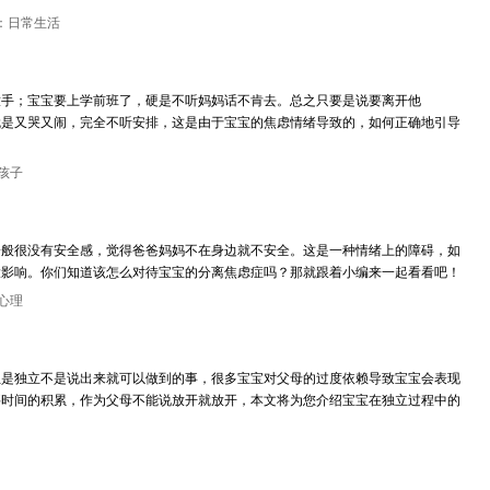
：日常生活
放手；宝宝要上学前班了，硬是不听妈妈话不肯去。总之只要是说要离开他
就是又哭又闹，完全不听安排，这是由于宝宝的焦虑情绪导致的，如何正确地引导
孩子
一般很没有安全感，觉得爸爸妈妈不在身边就不安全。这是一种情绪上的障碍，如
大影响。你们知道该怎么对待宝宝的分离焦虑症吗？那就跟着小编来一起看看吧！
心理
但是独立不是说出来就可以做到的事，很多宝宝对父母的过度依赖导致宝宝会表现
要时间的积累，作为父母不能说放开就放开，本文将为您介绍宝宝在独立过程中的