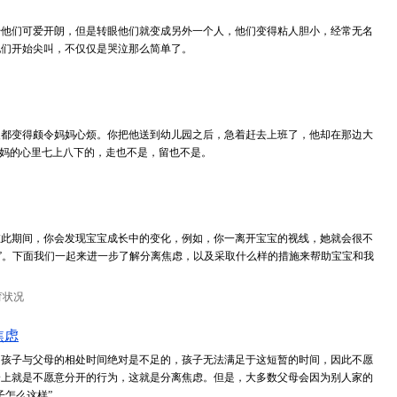
始他们可爱开朗，但是转眼他们就变成另外一个人，他们变得粘人胆小，经常无名
他们开始尖叫，不仅仅是哭泣那么简单了。
晨都变得颇令妈妈心烦。你把他送到幼儿园之后，急着赶去上班了，他却在那边大
妈妈的心里七上八下的，走也不是，留也不是。
期间，你会发现宝宝成长中的变化，例如，你一离开宝宝的视线，她就会很不
虑”。下面我们一起来进一步了解分离焦虑，以及采取什么样的措施来帮助宝宝和我
育状况
焦虑
。孩子与父母的相处时间绝对是不足的，孩子无法满足于这短暂的时间，因此不愿
身上就是不愿意分开的行为，这就是分离焦虑。但是，大多数父母会因为别人家的
子怎么这样”。