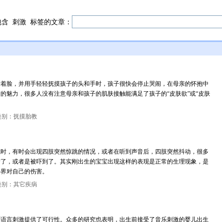
包含
刺激
标签的文章：
贴着脸，并用手轻轻抚摸孩子的头和手时，孩子很快会停止哭闹，在母亲的怀抱中
的魅力，很多人没有注意母亲和孩子的肌肤接触能满足了孩子的“皮肤欲”或“皮肤
类别：抚摸胎教
觉时，有时会出现四肢突然惊跳的情况，或者在听到声音后，四肢突然抖动，很多
梦了，或者是被吓到了。其实刚出生的宝宝出现这样的表现是正常的生理现象，是
外界对自己的伤害。
类别：其它疾病
和语言刺激提供了可行性。众多的研究也表明，出生前接受了音乐刺激的婴儿出生