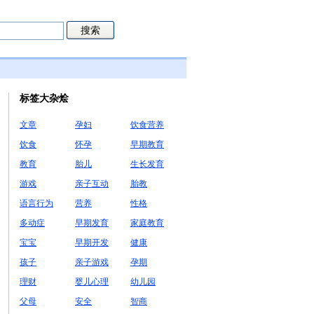
标签大杂烩
文章
孕妇
饮食营养
饮食
怀孕
早期教育
教育
胎儿
生长发育
游戏
亲子互动
胎教
语言行为
营养
性格
多动症
早期发育
家庭教育
宝宝
早期开发
健康
孩子
亲子游戏
孕期
理财
婴儿心理
幼儿园
父母
安全
智商