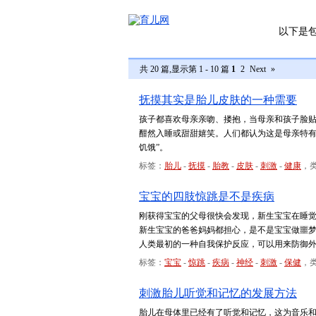
以下是
共 20 篇,显示第 1 - 10 篇
1
2
Next
»
抚摸其实是胎儿皮肤的一种需要
孩子都喜欢母亲亲吻、搂抱，当母亲和孩子脸
酣然入睡或甜甜嬉笑。人们都认为这是母亲特有
饥饿”。
标签：
胎儿
-
抚摸
-
胎教
-
皮肤
-
刺激
-
健康
，
宝宝的四肢惊跳是不是疾病
刚获得宝宝的父母很快会发现，新生宝宝在睡
新生宝宝的爸爸妈妈都担心，是不是宝宝做噩
人类最初的一种自我保护反应，可以用来防御
标签：
宝宝
-
惊跳
-
疾病
-
神经
-
刺激
-
保健
，
刺激胎儿听觉和记忆的发展方法
胎儿在母体里已经有了听觉和记忆，这为音乐