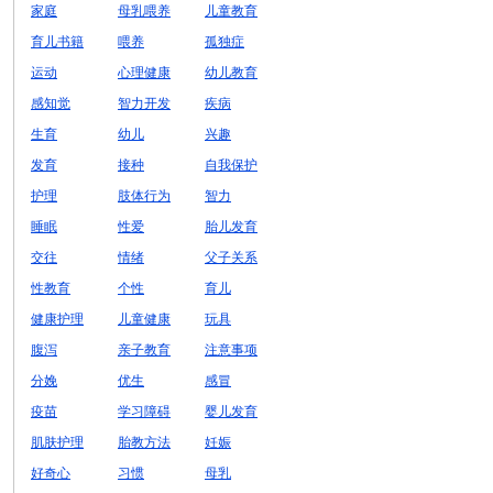
家庭
母乳喂养
儿童教育
育儿书籍
喂养
孤独症
运动
心理健康
幼儿教育
感知觉
智力开发
疾病
生育
幼儿
兴趣
发育
接种
自我保护
护理
肢体行为
智力
睡眠
性爱
胎儿发育
交往
情绪
父子关系
性教育
个性
育儿
健康护理
儿童健康
玩具
腹泻
亲子教育
注意事项
分娩
优生
感冒
疫苗
学习障碍
婴儿发育
肌肤护理
胎教方法
妊娠
好奇心
习惯
母乳