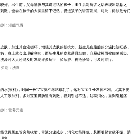
展较好。出生前，父母隔腹与其讲过话的孩子，出生后对所讲之话表现出熟悉之
学刺激，也会在孩子的大脑里留下记忆，促进孩子的语言发展。对此，尚缺乏专门
类别：潜能气质
儿皮肤，加速其血液循环，增强其皮肤的抵抗力。新生儿皮脂腺的分泌比较旺盛，
吐奶，身上就会出现酸臭味，而新生儿的皮肤薄且细嫩，容易破损而被细菌感染。
。洗澡时大人还能及时发现许多病症，如疖肿、褥疮疹等，可及时治疗。
，类别：洗澡
的水(饮料)，时间一长宝宝就不愿吃母乳了，这对宝宝生长发育不利。尤其不要
有人工添加剂，多对宝宝胃肠道有刺激，轻则引起不适，妨碍消化，重则引起痉
类别：营养元素
饮能伎胃肠血管突然收缩，胃液分泌减少，消化功能降低，从而引起食欲不振、消
等现象。