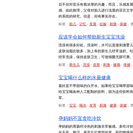
后不但对音乐有着浓厚的兴趣，而且，乐感发
感。由此推理，父母对胎儿进行浅显的语言文
的系统的研究。但是，却有事实存在。
标签：
胎儿
-
记忆
-
发展
-
妊娠
-
刺激
-
保健
，
应该学会如何帮助新生宝宝洗澡
洗澡有很多好处。洗澡时，水可以直接刺激婴
皮肤油脂比较多，加上有的新生儿经常溢奶、
经常洗澡，保持皮肤卫生，可使细菌无隙可乘
标签：
新生儿
-
洗澡
-
皮肤
-
刺激
-
健康
-
保健
宝宝喝什么样的水最健康
最好是不带甜味的白开水。如果给宝宝喝带甜味
给宝宝喝各种人工配制的饮料，因为这些饮料
挛。
标签：
宝宝
-
喝水
-
发育
-
刺激
-
健康
-
保健
，
孕妈妈不宜贪吃冷饮
孕妈妈的胃肠对冷热的刺激非常敏感。多吃冷
化不良、腹泻，甚至引起胃部痉挛、剧烈腹痛