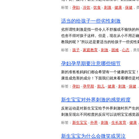
标签：
孕妇
-
冷饮
-
饮食
-
刺激
-
健康
-
保健
，
适当的给孩子一些劣性刺激
劣所谓性刺激是指一些令人不舒服或不愉快的
也舍不得对孩子这样。但是，现在从小不用正确
教我的呢？”所以还是要适当的给孩子一些劣性
标签：
孩子
-
家庭教育
-
刺激
-
困难
-
心态
，类
孕妇孕早期要注意哪些细节
新的准爸爸妈妈们都会希望有一个健康的宝宝
康造成危害的成分！下面我们就来看看哪些是
标签：
孕妇
-
孕早期
-
胎儿
-
健康
-
刺激
-
保健
新生宝宝对外界刺激的感觉程度
反射运动是对新生宝宝给予外界刺激时所产生
刺激呈现出不同程度的反应可以说明宝宝感觉
标签：
新生宝宝
-
外界
-
刺激
-
生长发育
-
健康
新生宝宝为什么会微笑或哭泣