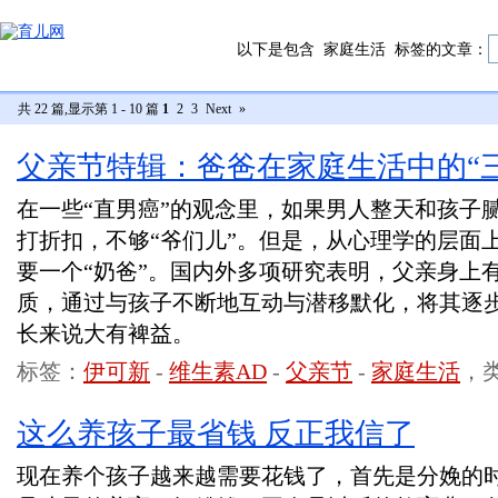
以下是包含
家庭生活
标签的文章：
共 22 篇,显示第 1 - 10 篇
1
2
3
Next
»
父亲节特辑：爸爸在家庭生活中的“
在一些“直男癌”的观念里，如果男人整天和孩子
打折扣，不够“爷们儿”。但是，从心理学的层面
要一个“奶爸”。国内外多项研究表明，父亲身上
质，通过与孩子不断地互动与潜移默化，将其逐
长来说大有裨益。
标签：
伊可新
-
维生素AD
-
父亲节
-
家庭生活
，
这么养孩子最省钱 反正我信了
现在养个孩子越来越需要花钱了，首先是分娩的