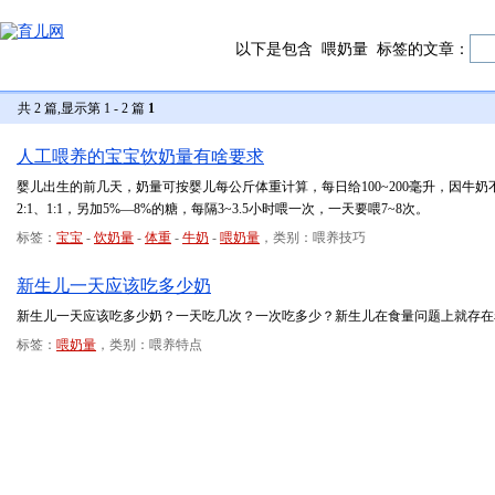
以下是包含
喂奶量
标签的文章：
共 2 篇,显示第 1 - 2 篇
1
人工喂养的宝宝饮奶量有啥要求
婴儿出生的前几天，奶量可按婴儿每公斤体重计算，每日给100~200毫升，因牛奶不易
2:1、1:1，另加5%—8%的糖，每隔3~3.5小时喂一次，一天要喂7~8次。
标签：
宝宝
-
饮奶量
-
体重
-
牛奶
-
喂奶量
，类别：喂养技巧
新生儿一天应该吃多少奶
新生儿一天应该吃多少奶？一天吃几次？一次吃多少？新生儿在食量问题上就存在
标签：
喂奶量
，类别：喂养特点