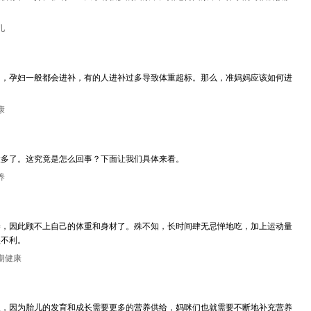
儿
间，孕妇一般都会进补，有的人进补过多导致体重超标。那么，准妈妈应该如何进
康
太多了。这究竟是怎么回事？下面让我们具体来看。
养
养，因此顾不上自己的体重和身材了。殊不知，长时间肆无忌惮地吃，加上运动量
很不利。
期健康
长，因为胎儿的发育和成长需要更多的营养供给，妈咪们也就需要不断地补充营养