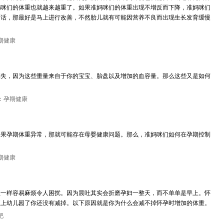
妈咪们的体重也就越来越重了。如果准妈咪们的体重出现不增反而下降，准妈咪们
的话，那最好是马上进行改善，不然胎儿就有可能因营养不良而出现生长发育缓慢
期健康
消失，因为这些重量来自于你的宝宝、胎盘以及增加的血容量。那么这些又是如何
：孕期健康
如果孕期体重异常，那就可能存在母婴健康问题。那么，准妈咪们如何在孕期控制
期健康
吐一样容易麻烦令人困扰。因为晨吐其实会折磨孕妇一整天，而不单单是早上。怀
至上幼儿园了你还没有减掉。以下原因就是你为什么会减不掉怀孕时增加的体重。
肥