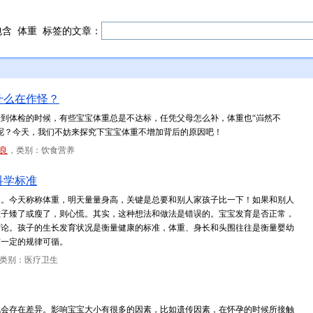
包含
体重
标签的文章：
什么在作怪？
到体检的时候，有些宝宝体重总是不达标，任凭父母怎么补，体重也“岿然不
呢？今天，我们不妨来探究下宝宝体重不增加背后的原因吧！
良
，类别：饮食营养
科学标准
题。今天称称体重，明天量量身高，关键是总要和别人家孩子比一下！如果和别人
孩子矮了或瘦了，则心慌。其实，这种想法和做法是错误的。宝宝发育是否正常，
结论。孩子的生长发育状况是衡量健康的标准，体重、身长和头围往往是衡量婴幼
有一定的规律可循。
类别：医疗卫生
也会存在差异。影响宝宝大小有很多的因素，比如遗传因素，在怀孕的时候所接触