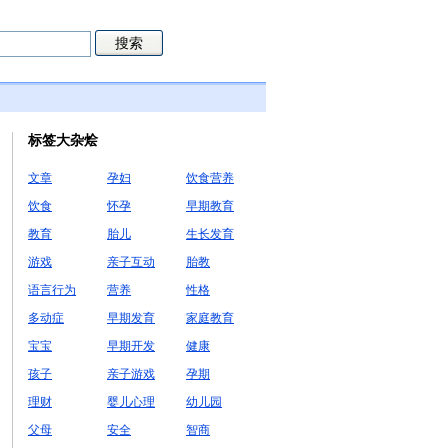
标签大杂烩
文章
孕妇
饮食营养
饮食
怀孕
早期教育
教育
胎儿
生长发育
游戏
亲子互动
胎教
语言行为
营养
性格
多动症
早期发育
家庭教育
宝宝
早期开发
健康
孩子
亲子游戏
孕期
理财
婴儿心理
幼儿园
父母
安全
智商