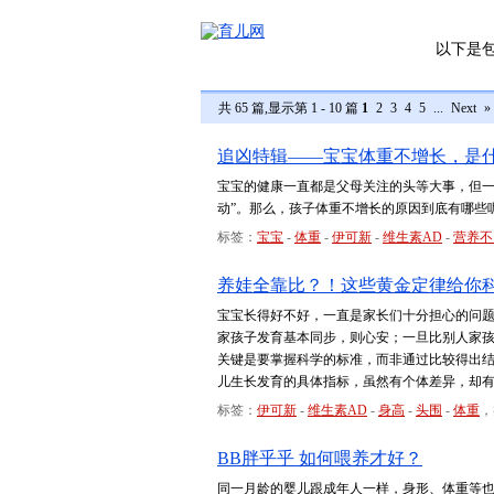
以下是
共 65 篇,显示第 1 - 10 篇
1
2
3
4
5
...
Next
»
追凶特辑——宝宝体重不增长，是
宝宝的健康一直都是父母关注的头等大事，但一
动”。那么，孩子体重不增长的原因到底有哪些
标签：
宝宝
-
体重
-
伊可新
-
维生素AD
-
营养不
养娃全靠比？！这些黄金定律给你
宝宝长得好不好，一直是家长们十分担心的问
家孩子发育基本同步，则心安；一旦比别人家
关键是要掌握科学的标准，而非通过比较得出
儿生长发育的具体指标，虽然有个体差异，却
标签：
伊可新
-
维生素AD
-
身高
-
头围
-
体重
，
BB胖乎乎 如何喂养才好？
同一月龄的婴儿跟成年人一样，身形、体重等