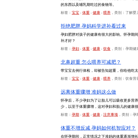
的东西以及哺乳期吃过的食物等。
标签：
宝宝
-
体重
-
健康
-
喂养
，类别：了解婴
拒绝肥胖 孕妈科学进补看过来
孕妇肥胖对孩子的健康有很大的影响。怀孕期
补才好？
标签：
孕妇
-
体重
-
健康
-
饮食
，类别：孕期健
北鼻超重 怎么喂养可减肥？
带宝宝去例行体检，却被告知超重，你给他吃
标签：
宝宝
-
体重
-
健康
-
喂养
，类别：饮食营
远离体重骤增 准妈这么做
怀孕后，不少孕妇为了让胎儿可以吸收更多营
少，以至于体重骤增，这对孕妇和胎儿的健康
标签：
孕期
-
体重
-
健康
-
注意事项
，类别：孕
体重不增反减 孕妈如何机智应对？
在怀孕期间，正常情况之下准妈的体重逐渐增