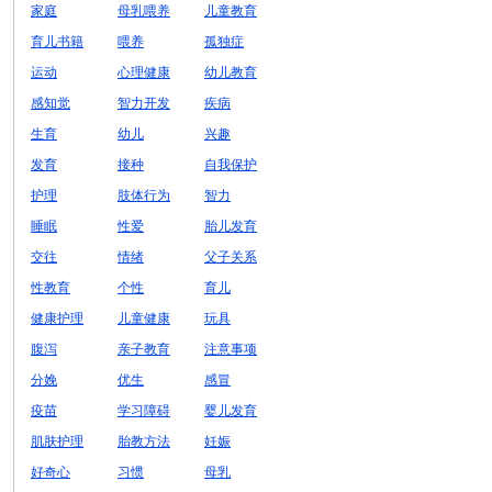
家庭
母乳喂养
儿童教育
育儿书籍
喂养
孤独症
运动
心理健康
幼儿教育
感知觉
智力开发
疾病
生育
幼儿
兴趣
发育
接种
自我保护
护理
肢体行为
智力
睡眠
性爱
胎儿发育
交往
情绪
父子关系
性教育
个性
育儿
健康护理
儿童健康
玩具
腹泻
亲子教育
注意事项
分娩
优生
感冒
疫苗
学习障碍
婴儿发育
肌肤护理
胎教方法
妊娠
好奇心
习惯
母乳