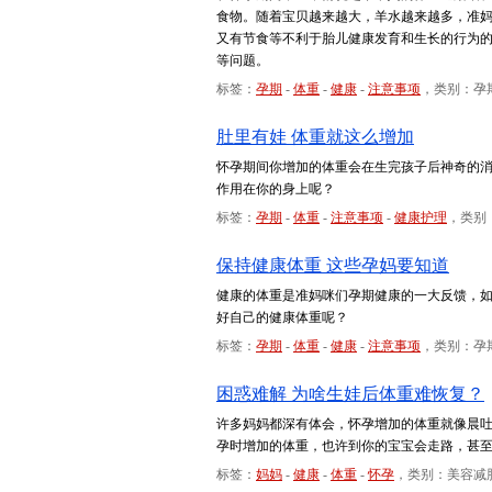
食物。随着宝贝越来越大，羊水越来越多，准
又有节食等不利于胎儿健康发育和生长的行为
等问题。
标签：
孕期
-
体重
-
健康
-
注意事项
，类别：孕
肚里有娃 体重就这么增加
怀孕期间你增加的体重会在生完孩子后神奇的
作用在你的身上呢？
标签：
孕期
-
体重
-
注意事项
-
健康护理
，类别
保持健康体重 这些孕妈要知道
健康的体重是准妈咪们孕期健康的一大反馈，
好自己的健康体重呢？
标签：
孕期
-
体重
-
健康
-
注意事项
，类别：孕
困惑难解 为啥生娃后体重难恢复？
许多妈妈都深有体会，怀孕增加的体重就像晨
孕时增加的体重，也许到你的宝宝会走路，甚
标签：
妈妈
-
健康
-
体重
-
怀孕
，类别：美容减