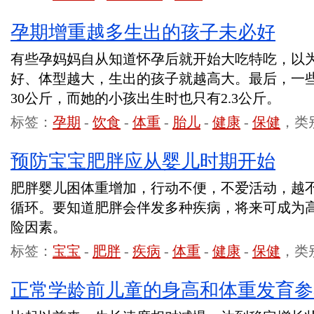
孕期增重越多生出的孩子未必好
有些孕妈妈自从知道怀孕后就开始大吃特吃，以
好、体型越大，生出的孩子就越高大。最后，一
30公斤，而她的小孩出生时也只有2.3公斤。
标签：
孕期
-
饮食
-
体重
-
胎儿
-
健康
-
保健
，类
预防宝宝肥胖应从婴儿时期开始
肥胖婴儿困体重增加，行动不便，不爱活动，越
循环。要知道肥胖会伴发多种疾病，将来可成为
险因素。
标签：
宝宝
-
肥胖
-
疾病
-
体重
-
健康
-
保健
，类
正常学龄前儿童的身高和体重发育参