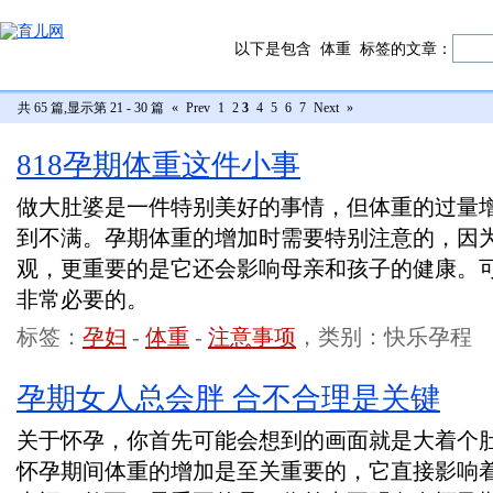
以下是包含
体重
标签的文章：
共 65 篇,显示第 21 - 30 篇
«
Prev
1
2
3
4
5
6
7
Next
»
818孕期体重这件小事
做大肚婆是一件特别美好的事情，但体重的过量
到不满。孕期体重的增加时需要特别注意的，因
观，更重要的是它还会影响母亲和孩子的健康。
非常必要的。
标签：
孕妇
-
体重
-
注意事项
，类别：快乐孕程
孕期女人总会胖 合不合理是关键
关于怀孕，你首先可能会想到的画面就是大着个
怀孕期间体重的增加是至关重要的，它直接影响