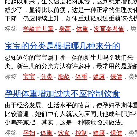
比起以前来，生长速度相对减慢，达到稳定增长
减少了，显得比以前瘦，这是一种正常的生理变
下降，仍应持续上升，如体重过轻或过重就该找
标签：
学龄前儿童
-
身高
-
体重
-
发育参考值
，类
宝宝的分类是根据哪几种来分的
想知道你的宝宝属于哪一类的新生儿吗？我们来
类。新生儿的分类方法有许多种，最常用的是胎
标签：
宝宝
-
分类
-
胎龄
-
体重
-
健康
-
保健
，类
孕期体重增加过快不应控制饮食
由于经济发展、生活水平的改善，使孕妇孕期体
比较普遍，她们中有人就认为应同其他成年肥胖
少喝来减肥。其实，这是一种较危险的做法。
标签：
孕妇
-
体重
-
饮食
-
控制
-
健康
-
保健
，类