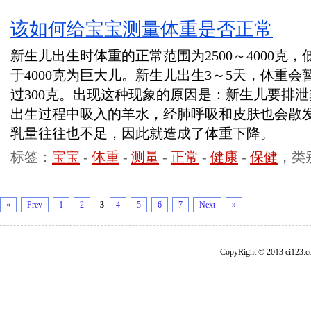
该如何给宝宝测量体重是否正常
新生儿出生时体重的正常范围为2500～4000克，
于4000克为巨大儿。新生儿出生3～5天，体重
过300克。出现这种现象的原因是：新生儿要排
出生过程中吸入的羊水，经肺呼吸和皮肤也会散
乳量往往也不足，因此就造成了体重下降。
标签：
宝宝
-
体重
-
测量
-
正常
-
健康
-
保健
，类
«
Prev
1
2
3
4
5
6
7
Next
»
CopyRight © 2013 ci1