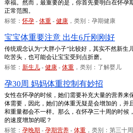
幸福。然而，最重要的是，你首先要明白在怀孕
正常范围。
标签：
怀孕
-
体重
-
健康
，类别：孕期健康
宝宝体重要注意 出生6斤刚刚好
传统观念认为“大胖小子”比较好，其实不然新生
吃苦头，也可能会让宝宝受到点折磨。
标签：
新生儿
-
健康
-
体重
，类别：了解婴儿
孕30周 妈妈体重控制有妙招
女性在怀孕的时候，她们需要补充大量的营养来
体需要，因此，她们的体重无疑是会增加的，并
和重量都会不一样。那么，在怀孕三十周的时候
的速度增加的呢？
标签：
孕晚期
-
孕期营养
-
体重
，类别：第三十